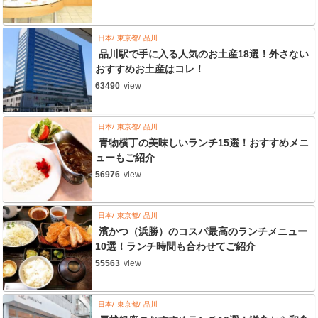
日本
東京都
品川
品川駅で手に入る人気のお土産18選！外さない
おすすめお土産はコレ！
63490
view
日本
東京都
品川
青物横丁の美味しいランチ15選！おすすめメニ
ューもご紹介
56976
view
日本
東京都
品川
濱かつ（浜勝）のコスパ最高のランチメニュー
10選！ランチ時間も合わせてご紹介
55563
view
日本
東京都
品川