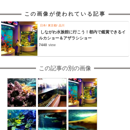
この画像が使われている記事
日本
東京都
品川
しながわ水族館に行こう！都内で鑑賞できるイ
ルカショー＆アザラシショー
7440
view
この記事の別の画像