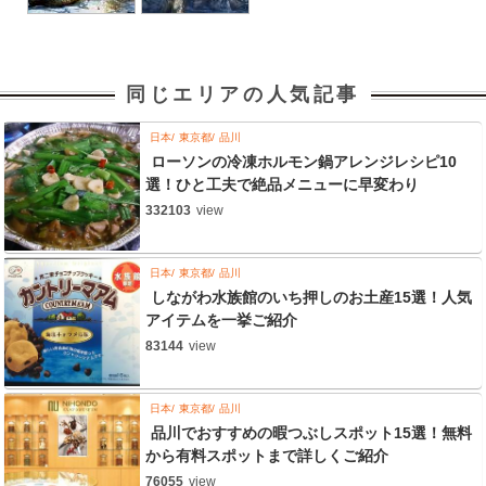
同じエリアの人気記事
日本
東京都
品川
ローソンの冷凍ホルモン鍋アレンジレシピ10
選！ひと工夫で絶品メニューに早変わり
332103
view
日本
東京都
品川
しながわ水族館のいち押しのお土産15選！人気
アイテムを一挙ご紹介
83144
view
日本
東京都
品川
品川でおすすめの暇つぶしスポット15選！無料
から有料スポットまで詳しくご紹介
76055
view