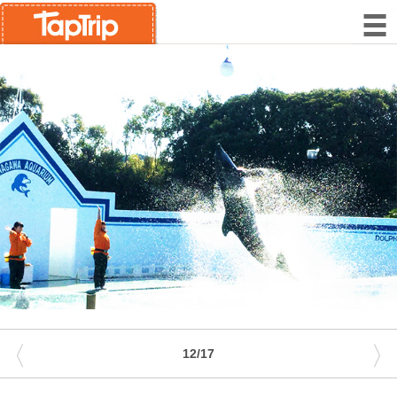
〈
〉
12/17