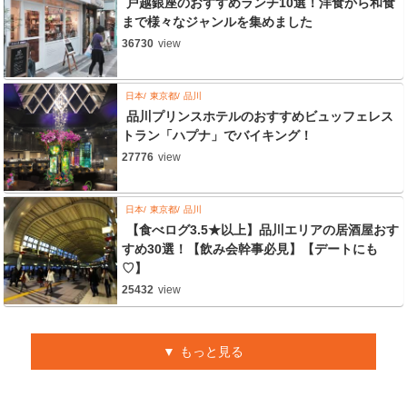
戸越銀座のおすすめランチ10選！洋食から和食
まで様々なジャンルを集めました
36730
view
日本
東京都
品川
品川プリンスホテルのおすすめビュッフェレス
トラン「ハプナ」でバイキング！
27776
view
日本
東京都
品川
【食べログ3.5★以上】品川エリアの居酒屋おす
すめ30選！【飲み会幹事必見】【デートにも
♡】
25432
view
もっと見る