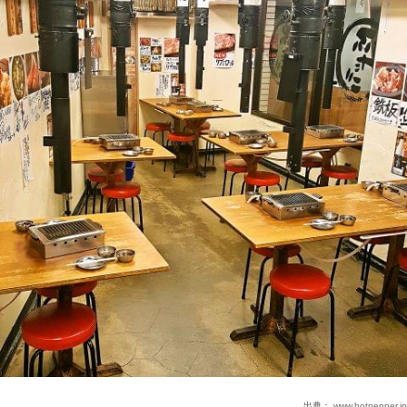
出典：
www.hotpepper.jp