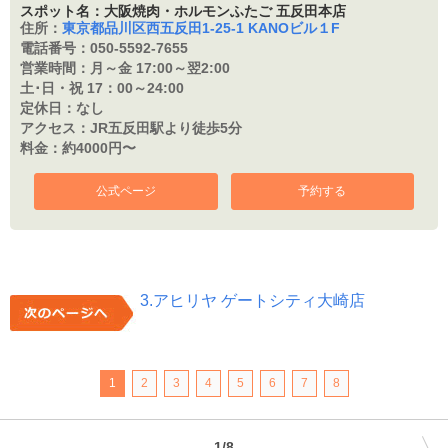
スポット名：大阪焼肉・ホルモンふたご 五反田本店
住所：
東京都品川区西五反田1‐25‐1 KANOビル１F
電話番号：
050-5592-7655
営業時間：
月～金 17:00～翌2:00
土･日・祝 17：
00～24:00
定休日：
なし
アクセス：
JR五反田駅より徒歩5分
料金：
約4000円〜
公式ページ
予約する
3.アヒリヤ ゲートシティ大崎店
1
2
3
4
5
6
7
8
1/8