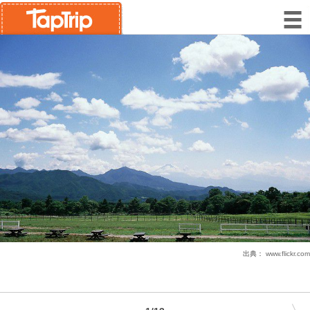
出典：
www.flickr.com