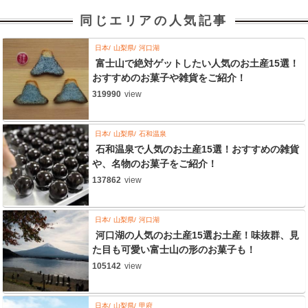
同じエリアの人気記事
日本
山梨県
河口湖
富士山で絶対ゲットしたい人気のお土産15選！
おすすめのお菓子や雑貨をご紹介！
319990
view
日本
山梨県
石和温泉
石和温泉で人気のお土産15選！おすすめの雑貨
や、名物のお菓子をご紹介！
137862
view
日本
山梨県
河口湖
河口湖の人気のお土産15選お土産！味抜群、見
た目も可愛い富士山の形のお菓子も！
105142
view
日本
山梨県
甲府