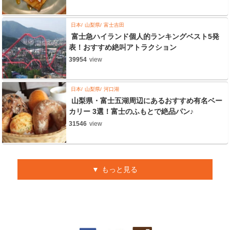
日本
山梨県
富士吉田
富士急ハイランド個人的ランキングベスト5発
表！おすすめ絶叫アトラクション
39954
view
日本
山梨県
河口湖
山梨県・富士五湖周辺にあるおすすめ有名ベー
カリー 3選！富士のふもとで絶品パン♪
31546
view
もっと見る