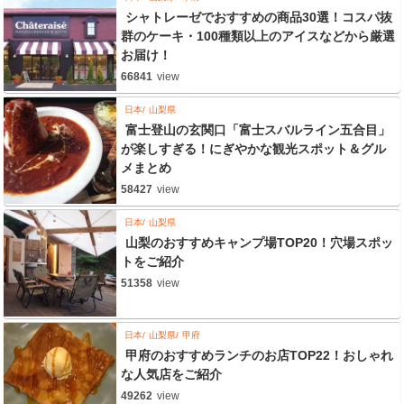
シャトレーゼでおすすめの商品30選！コスパ抜
群のケーキ・100種類以上のアイスなどから厳選
お届け！
66841
view
日本
山梨県
富士登山の玄関口「富士スバルライン五合目」
が楽しすぎる！にぎやかな観光スポット＆グル
メまとめ
58427
view
日本
山梨県
山梨のおすすめキャンプ場TOP20！穴場スポッ
トをご紹介
51358
view
日本
山梨県
甲府
甲府のおすすめランチのお店TOP22！おしゃれ
な人気店をご紹介
49262
view