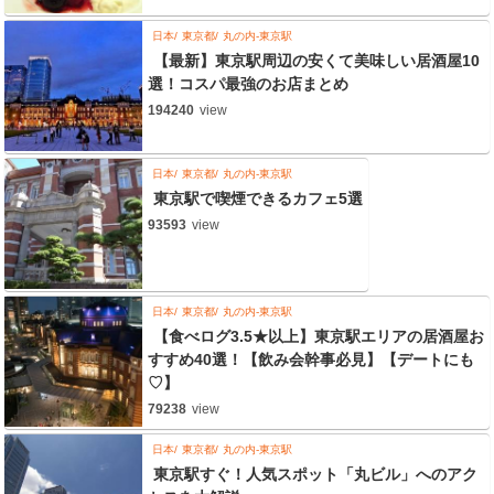
日本
東京都
丸の内-東京駅
【最新】東京駅周辺の安くて美味しい居酒屋10
選！コスパ最強のお店まとめ
194240
view
日本
東京都
丸の内-東京駅
東京駅で喫煙できるカフェ5選
93593
view
日本
東京都
丸の内-東京駅
【食べログ3.5★以上】東京駅エリアの居酒屋お
すすめ40選！【飲み会幹事必見】【デートにも
♡】
79238
view
日本
東京都
丸の内-東京駅
東京駅すぐ！人気スポット「丸ビル」へのアク