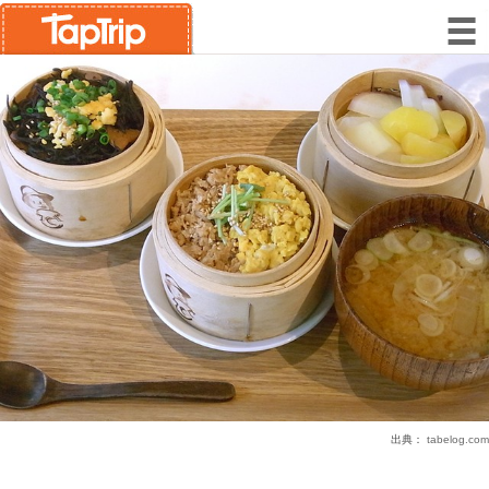
出典：
tabelog.com