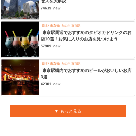
セスを大解説
74639
view
日本
東京都
丸の内-東京駅
東京駅周辺でおすすめのタピオカドリンクのお
店10選！お気に入りのお店を見つけよう
57909
view
日本
東京都
丸の内-東京駅
東京駅構内でおすすめのビールがおいしいお店
3選
42301
view
もっと見る