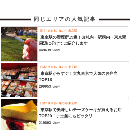
同じエリアの人気記事
日本
東京都
丸の内-東京駅
東京駅の喫煙所15選！改札内・駅構内・東京駅
周辺に分けてご紹介します
449639
view
日本
東京都
丸の内-東京駅
東京駅からすぐ！大丸東京で人気のお弁当
TOP18
299953
view
日本
東京都
丸の内-東京駅
東京駅で美味しいチーズケーキが買えるお店
TOP20！手土産にもピッタリ
219893
view