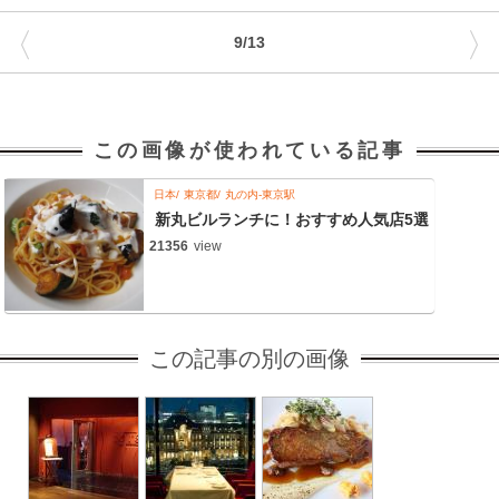
〈
〉
9/13
この画像が使われている記事
日本
東京都
丸の内-東京駅
新丸ビルランチに！おすすめ人気店5選
21356
view
この記事の別の画像