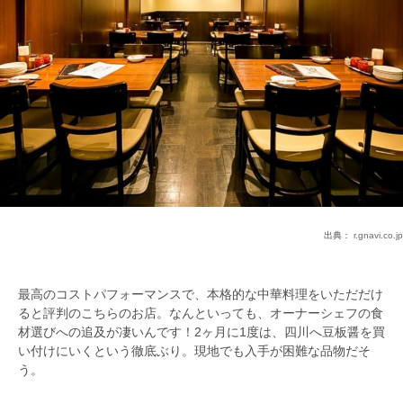
出典：
r.gnavi.co.jp
最高のコストパフォーマンスで、本格的な中華料理をいただだけ
ると評判のこちらのお店。なんといっても、オーナーシェフの食
材選びへの追及が凄いんです！2ヶ月に1度は、四川へ豆板醤を買
い付けにいくという徹底ぶり。現地でも入手が困難な品物だそ
う。