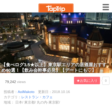
【食べログ3.5★以上】東京駅エリアの居酒屋おすす
め40選！【飲み会幹事必見】【デートにも♡】
★お気に入り
0
79,242
views
投稿者：
AoiMakoto
更新日：2018.10.16
カテゴリ：
レストラン・カフェ
地域： 日本/ 東京都/ 丸の内-東京駅/