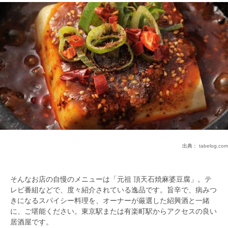
出典：
tabelog.com
そんなお店の自慢のメニューは「元祖 頂天石焼麻婆豆腐」。テ
レビ番組などで、度々紹介されている逸品です。旨辛で、病みつ
きになるスパイシー料理を、オーナーが厳選した紹興酒と一緒
に、ご堪能ください。東京駅または有楽町駅からアクセスの良い
居酒屋です。