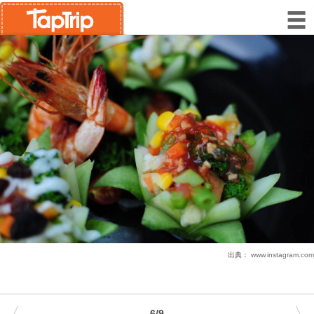
出典：
www.instagram.com
6/9