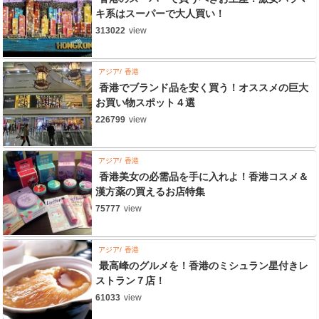
キ系はスーパーで大人買い！
313022
view
アジア
香港
香港でブランド品を安く買う！オススメの巨大
お買い物スポット４選
226799
view
アジア
香港
香港美女の必需品を手に入れよ！香港コスメ＆
漢方薬の買えるお店特集
75777
view
アジア
香港
最高峰のグルメを！香港のミシュラン星付きレ
ストラン７店！
61033
view