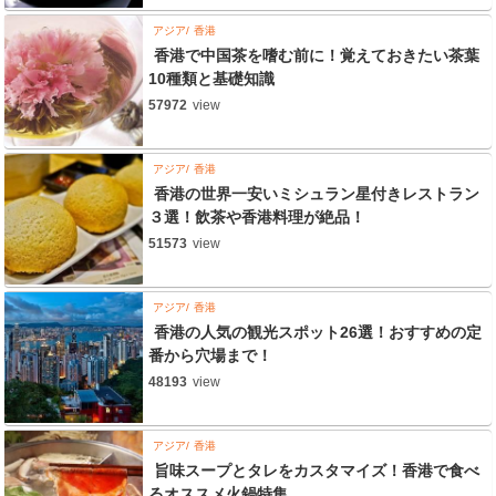
アジア
香港
香港で中国茶を嗜む前に！覚えておきたい茶葉
10種類と基礎知識
57972
view
アジア
香港
香港の世界一安いミシュラン星付きレストラン
３選！飲茶や香港料理が絶品！
51573
view
アジア
香港
香港の人気の観光スポット26選！おすすめの定
番から穴場まで！
48193
view
アジア
香港
旨味スープとタレをカスタマイズ！香港で食べ
るオススメ火鍋特集