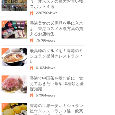
う！オススメの巨大お買い物
スポット４選
226790views
香港美女の必需品を手に入れ
4
よ！香港コスメ＆漢方薬の買
えるお店特集
75766views
最高峰のグルメを！香港のミ
5
シュラン星付きレストラン７
店！
61024views
香港で中国茶を嗜む前に！覚
6
えておきたい茶葉10種類と基
礎知識
57964views
香港の世界一安いミシュラン
7
星付きレストラン３選！飲茶