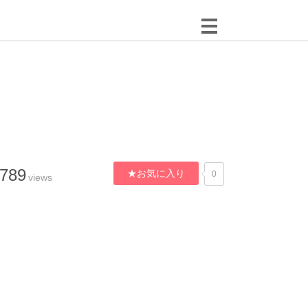
,789
★お気に入り
0
views