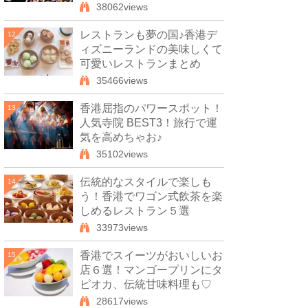
38062views
レストランも夢の国♪香港デ
12
ィズニーランドの美味しくて
可愛いレストランまとめ
35466views
香港屈指のパワースポット！
13
人気寺院 BEST3！旅行で運
気を高めちゃお♪
35102views
伝統的なスタイルで楽しも
14
う！香港でワゴン式飲茶を楽
しめるレストラン５選
33973views
香港でスイーツがおいしいお
15
店６選！マンゴープリンにタ
ピオカ、伝統甘味料理も♡
28617views