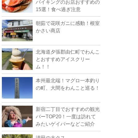
バイキングのお店おすすめの
15選！食べ過ぎ注意
朝茹で花咲ガニに感動！根室
かさい商店
北海道夕張郡由仁町でわんこ
とおすすめアイスクリー
ム！！
本州最北端！マグロ一本釣り
の町、大間をわんこと巡る！
新宿二丁目でおすすめの観光
バーTOP20！一度は訪れて
みたいゲイバーなどご紹介
清田の大クス