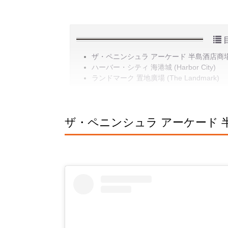
ザ・ペニンシュラ アーケード 半島酒店商場 (The 
ハーバー・シティ 海港城 (Harbor City)
ランドマーク 置地廣場 (The Landmark)
ザ・ペニンシュラ アーケード 半島酒店商