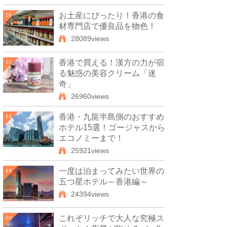
お土産にぴったり！香港の食
16
材専門店で優良品を物色！
28089views
香港で買える！漢方の力が宿
17
る魅惑の美容クリーム「迷
奇」
26960views
香港・九龍半島側のおすすめ
18
ホテル15選！ゴージャスから
エコノミーまで！
25921views
一度は泊まってみたい世界の
19
五つ星ホテル～香港編～
24394views
これぞリッチで大人な究極ス
20