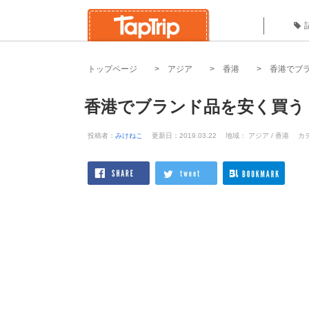
トップページ
アジア
香港
香港でブ
香港でブランド品を安く買う
投稿者：
みけねこ
更新日：2019.03.22
地域： アジア / 香港
カ