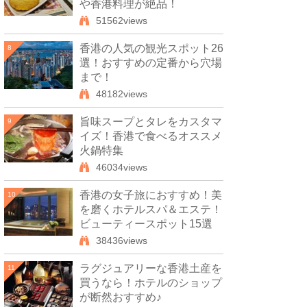
や香港料理が絶品！
51562views
香港の人気の観光スポット26
8
選！おすすめの定番から穴場
まで！
48182views
旨味スープとタレをカスタマ
9
イズ！香港で食べるオススメ
火鍋特集
46034views
香港の女子旅におすすめ！美
10
を磨くホテルスパ＆エステ！
ビューティースポット15選
38436views
ラグジュアリーな香港土産を
11
買うなら！ホテルのショップ
が断然おすすめ♪