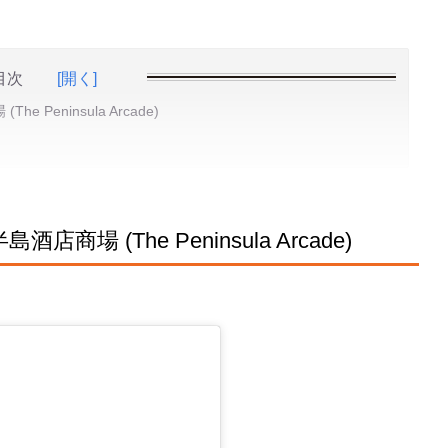
目次
[開く]
Peninsula Arcade)
場 (The Peninsula Arcade)