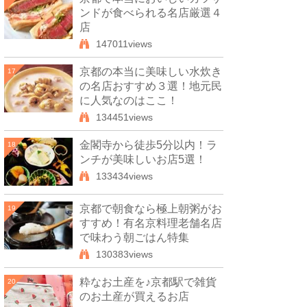
ンドが食べられる名店厳選４
店
147011views
京都の本当に美味しい水炊き
17
の名店おすすめ３選！地元民
に人気なのはここ！
134451views
金閣寺から徒歩5分以内！ラ
18
ンチが美味しいお店5選！
133434views
京都で朝食なら極上朝粥がお
19
すすめ！有名京料理老舗名店
で味わう朝ごはん特集
130383views
粋なお土産を♪京都駅で雑貨
20
のお土産が買えるお店