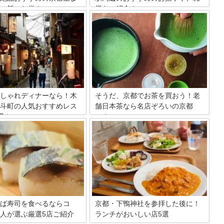
ご飯のお供！
貨をご紹介！
はんのお供といえばもちろん
京都駅、または駅直結のビルで購入でき
ん山椒」。京都にはちりめん山
るお土産を集めてみました。さっと買え
お店がたくさんありますが、そ
て、しかも喜ばれる素敵なものばかりで
有名店や話題のお店を厳選して
すよ！乗り継ぎで忙しい旅行やスケジュ
たします。
ールに追われる出張などでお土産は買い
たいけれど京都の街をゆっくり回ってい
る時間はなくて問題なしですね。
しゃれディナーなら！木
そうだ、京都でお茶を買おう！老
斗町の人気おすすめレス
舗日本茶なら名店ぞろいの京都
選！
へ！
京都の夏の風物詩、鴨川納涼床
京都には、おいしい上質な日本茶の老舗
れる、木屋町、先斗町。この時
名店がたくさんあります。京都にきたな
にしている方も多いのでは？ お
らお茶屋さんに行かなくちゃ！京都のお
町家が並ぶたくさんの店の中
茶の名店を紹介していきます。
えておきたいおすすめディナー
６つご紹介します！
ば寿司を食べるならコ
京都・下鴨神社を参拝した後に！
人が選ぶ厳選5店ご紹介
ランチがおいしい店5選