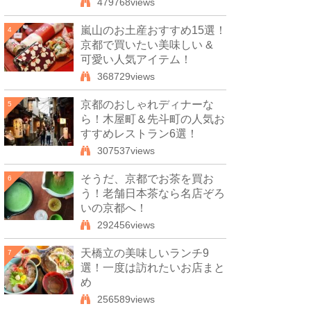
479768views
嵐山のお土産おすすめ15選！
4
京都で買いたい美味しい &
可愛い人気アイテム！
368729views
京都のおしゃれディナーな
5
ら！木屋町＆先斗町の人気お
すすめレストラン6選！
307537views
そうだ、京都でお茶を買お
6
う！老舗日本茶なら名店ぞろ
いの京都へ！
292456views
天橋立の美味しいランチ9
7
選！一度は訪れたいお店まと
め
256589views