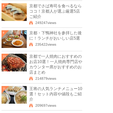
京都でさば寿司を食べるなら
8
ココ！京都人が選ぶ厳選5店
ご紹介
249247views
京都・下鴨神社を参拝した後
9
に！ランチがおいしい店5選
235422views
京都で一人焼肉におすすめの
10
お店10選！一人焼肉専門店や
カウンター席がおすすめのお
店まとめ
214879views
王将の人気ランチメニュー10
11
選！セット内容や値段もご紹
介
209697views