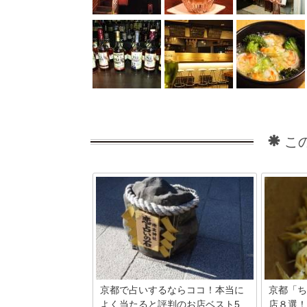
こ
京都で占いするならココ！本当に
京都「ち
よく当たると評判のお店ベスト5
店８選！