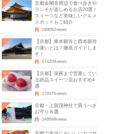
京都金閣寺周辺で食べ歩きや
12
ランチが楽しめるお店20選！
スイーツなど美味しいグルメ
スポットもご紹介
180052views
【京都】東本願寺と西本願寺
13
の違いとは？徹底ガイドしま
す！
174204views
【京都】深夜まで営業してい
14
る絶品スイーツ店おすすめ4
選
170375views
京都・上賀茂神社で買うべき
15
お守り８選
149568views
京都で本当においしいカツサ
16