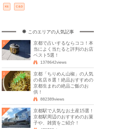
K6
C＆D
このエリアの人気記事
京都で占いするならココ！本
1
当によく当たると評判のお店
ベスト5選！
1378642views
京都「ちりめん山椒」の人気
2
の名店８選！絶品おすすめの
京都生まれの絶品ご飯のお
供！
882389views
京都駅で人気なお土産15選！
3
京都駅周辺のおすすめのお菓
子や、雑貨をご紹介！