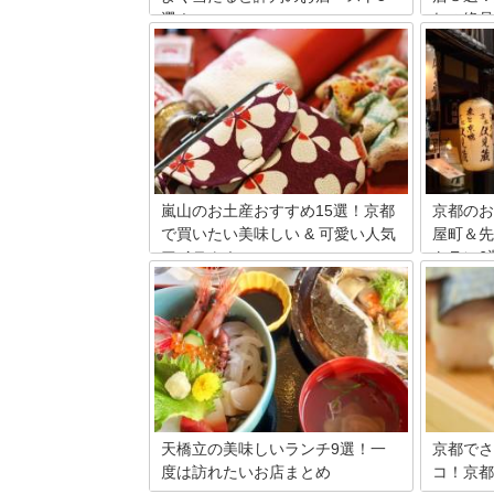
選！
れの絶品
占い激戦区京都！本当によく当たると評
京都でご
判のお店で人生相談したいという人にお
「ちりめ
すすめのお店をご紹介します。どのお店
椒を作る
も口コミで大評判。あなたの人生の迷い
の中でも
もスパッと解決間違いなし！
ご紹介い
嵐山のお土産おすすめ15選！京都
京都のお
で買いたい美味しい & 可愛い人気
屋町＆先
アイテム！
トラン6
日本有数の観光地である京都・嵐山。観
初夏には
光客が多いこともあり、お土産も種類が
があらわ
豊富です。京都らしく見た目も可愛く美
期楽しみ
味しいお土産ばかりを集めてご紹介しま
しゃれな
す！
で、おさ
のお店を
天橋立の美味しいランチ9選！一
京都でさ
度は訪れたいお店まとめ
コ！京都