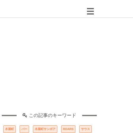
この記事のキーワード
木屋町
バー
木屋町サンボア
ROARS
サウス