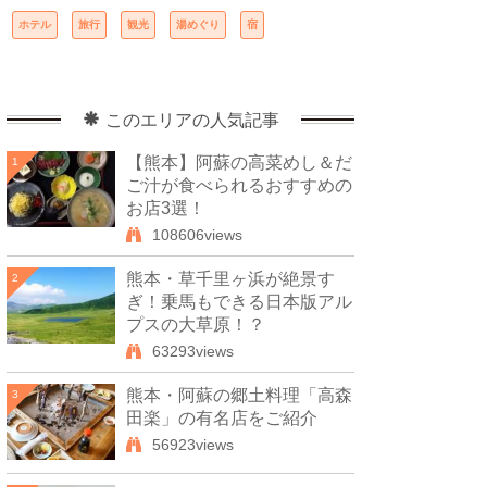
ホテル
旅行
観光
湯めぐり
宿
このエリアの人気記事
【熊本】阿蘇の高菜めし＆だ
1
ご汁が食べられるおすすめの
お店3選！
108606views
熊本・草千里ヶ浜が絶景す
2
ぎ！乗馬もできる日本版アル
プスの大草原！？
63293views
熊本・阿蘇の郷土料理「高森
3
田楽」の有名店をご紹介
56923views