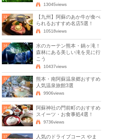
13045views
【九州】阿蘇のあか牛が食べ
13
られるおすすめ名店5選！
10518views
水のカーテン熊本・鍋ヶ滝！
14
森林にある美しい滝を見に行
こう
10437views
熊本・南阿蘇温泉郷おすすめ
15
人気温泉旅館3選
9906views
阿蘇神社の門前町のおすすめ
16
スイーツ・お食事処4選！
9736views
人気のドライブコース やま
17