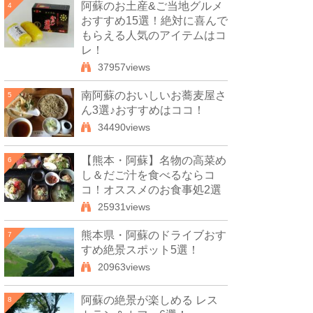
阿蘇のお土産&ご当地グルメ
4
おすすめ15選！絶対に喜んで
もらえる人気のアイテムはコ
レ！
37957views
南阿蘇のおいしいお蕎麦屋さ
5
ん3選♪おすすめはココ！
34490views
【熊本・阿蘇】名物の高菜め
6
し＆だご汁を食べるならコ
コ！オススメのお食事処2選
25931views
熊本県・阿蘇のドライブおす
7
すめ絶景スポット5選！
20963views
阿蘇の絶景が楽しめる レス
8