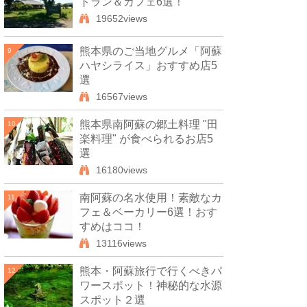
トラン＆カフェ6選！
19652views
熊本県のご当地グルメ「阿蘇
9
ハヤシライス」おすすめ店5
選
16567views
熊本県南阿蘇の郷土料理 "田
10
楽料理" が食べられるお店5
選
16180views
南阿蘇の名水使用！素敵なカ
11
フェ＆ベーカリー6選！おす
すめはココ！
13116views
熊本・阿蘇旅行で行くべきパ
12
ワースポット！神秘的な水源
スポット２選