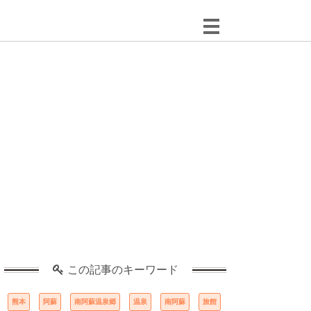
この記事のキーワード
熊本
阿蘇
南阿蘇温泉郷
温泉
南阿蘇
旅館