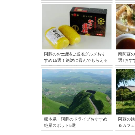
選！
原！？
今回は熊本県阿蘇市で高菜めし＆だご汁
スイスに
を食べられるお店を3店ピックアップし
しい風景
てまいります！いずれも昔ながらの雰囲
なアルプ
気が漂う素敵なお店です。癒されながら
トがここ
ランチをいただけますよ♪また、だご汁
たか！？
と高菜めし以外にも、あか牛や馬刺しな
浜をご紹
ども揃う観光目的の方に最適なお店をメ
インにまとめてみました。
阿蘇のお土産&ご当地グルメおす
南阿蘇の
すめ15選！絶対に喜んでもらえる
選♪おす
人気のアイテムはコレ！
お水は蕎
一つです
阿蘇山をはじめとする大自然・泉質の良
食べられ
い温泉・由緒ある歴史など、見所の多い
でも熊本
阿蘇です。そんな阿蘇で思いっきり楽し
ような美
んだ後は、お土産選びで、更に楽しみ＆
食感も最
お悩みタイムの始まりです。素敵な阿蘇
注目度が
を育んでいるのが熊本県。阿蘇を中心と
ています
した熊本、定番から人気商品、そして阿
蘇のご当地グルメの情報を15選でご紹介
します。
熊本県・阿蘇のドライブおすすめ
阿蘇の絶
絶景スポット5選！
＆カフェ
熊本県阿蘇市といえば阿蘇山ですが、熊
世界一の