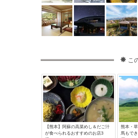
こ
【熊本】阿蘇の高菜めし＆だご汁
熊本・草
が食べられるおすすめのお店3
馬もでき