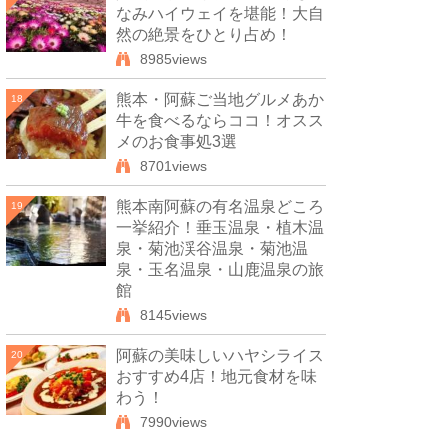
なみハイウェイを堪能！大自
然の絶景をひとり占め！
8985views
熊本・阿蘇ご当地グルメあか
18
牛を食べるならココ！オスス
メのお食事処3選
8701views
熊本南阿蘇の有名温泉どころ
19
一挙紹介！垂玉温泉・植木温
泉・菊池渓谷温泉・菊池温
泉・玉名温泉・山鹿温泉の旅
館
8145views
阿蘇の美味しいハヤシライス
20
おすすめ4店！地元食材を味
わう！
7990views