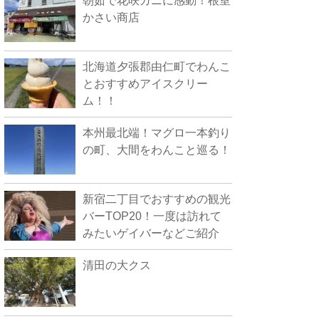
朝茹で花咲ガニに感動！根室
かさい商店
北海道夕張郡由仁町でわんこ
とおすすめアイスクリー
ム！！
本州最北端！マグロ一本釣り
の町、大間をわんこと巡る！
新宿二丁目でおすすめの観光
バーTOP20！一度は訪れて
みたいゲイバーなどご紹介
清田の大クス