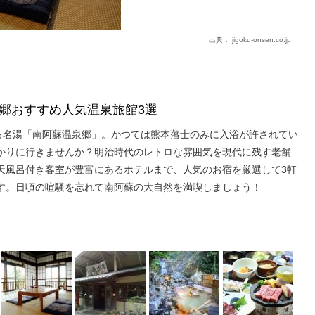
出典：
jigoku-onsen.co.jp
郷おすすめ人気温泉旅館3選
誇る名湯「南阿蘇温泉郷」。かつては熊本藩士のみに入浴が許されてい
かりに行きませんか？明治時代のレトロな雰囲気を現代に残す老舗
天風呂付き客室が豊富にあるホテルまで、人気のお宿を厳選して3軒
す。日頃の喧騒を忘れて南阿蘇の大自然を満喫しましょう！