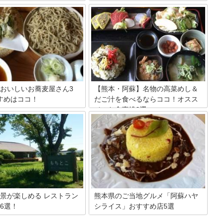
鎌倉時代から続くと伝えられている、熊
本県阿蘇高森地区の名物「高森田楽」。
あるアルプスは年間を通して美
今では見かけることもほとんどなくなっ
が拝めることで有名です！そん
てしまった伝統の囲炉裏を囲んで、名産
スのような絶景が拝めるスポッ
の”つるの子芋”やコンニャク、山女魚が
日本にもあるって事ご存じでし
焼けるのをお酒を傾けながら待つ…そん
今回はそんな熊本県の草千里ヶ
な素敵な体験してみませんか？現代人が
介しちゃいます！
忘れてしまった「スローライフ」を思い
出させてくれる素敵なお店で、大切なパ
ートナーやご家族で囲炉裏を囲んで語り
おいしいお蕎麦屋さん3
【熊本・阿蘇】名物の高菜めし＆
合いましょう！今日は阿蘇名物の「高森
すめはココ！
だご汁を食べるならココ！オスス
田楽」を味わえるお店を厳選して2軒ご
メのお食事処2選
麦の味を左右する重要な材料の
紹介したいと思います。
。全国各地には美味しい蕎麦が
熊本県阿蘇に行くのなら、「高菜めし」
る人気エリアがありますが、中
と「だご汁」は是非とも食べたい名物。
県南阿蘇方面の蕎麦は透き通る
昔ながらの郷土料理で、特にだご汁は各
しい水を取り入れ、のど越し・
家庭によって全く異なる味が楽しめま
高と蕎麦マニアの間でも非常に
す。郷土料理のお店はたくさんあります
高い蕎麦専門店が多いと言われ
が、その中でも人気のお店を厳選して2
。
軒ご紹介したいと思います。白味噌ベー
スのだご汁とお出汁ベースのだご汁。ど
ちらも是非お試しください。
景が楽しめる レストラン
熊本県のご当地グルメ「阿蘇ハヤ
6選！
シライス」おすすめ店5選
カルデラを誇る阿蘇山を中心と
熊本県の阿蘇エリアには「阿蘇ハヤシラ