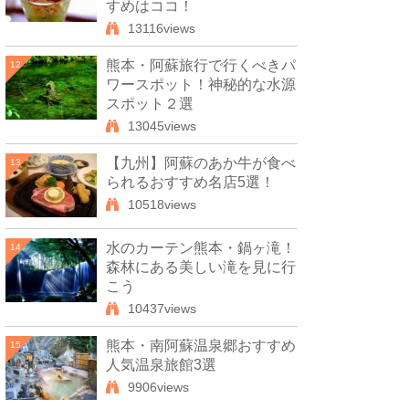
すめはココ！
13116views
熊本・阿蘇旅行で行くべきパ
12
ワースポット！神秘的な水源
スポット２選
13045views
【九州】阿蘇のあか牛が食べ
13
られるおすすめ名店5選！
10518views
水のカーテン熊本・鍋ヶ滝！
14
森林にある美しい滝を見に行
こう
10437views
熊本・南阿蘇温泉郷おすすめ
15
人気温泉旅館3選
9906views