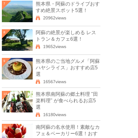
熊本県・阿蘇のドライブおす
7
すめ絶景スポット5選！
20962views
阿蘇の絶景が楽しめる レス
8
トラン＆カフェ6選！
19652views
熊本県のご当地グルメ「阿蘇
9
ハヤシライス」おすすめ店5
選
16567views
熊本県南阿蘇の郷土料理 "田
10
楽料理" が食べられるお店5
選
16180views
南阿蘇の名水使用！素敵なカ
11
フェ＆ベーカリー6選！おす