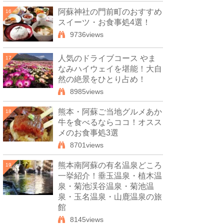
阿蘇神社の門前町のおすすめ
16
スイーツ・お食事処4選！
9736views
人気のドライブコース やま
17
なみハイウェイを堪能！大自
然の絶景をひとり占め！
8985views
熊本・阿蘇ご当地グルメあか
18
牛を食べるならココ！オスス
メのお食事処3選
8701views
熊本南阿蘇の有名温泉どころ
19
一挙紹介！垂玉温泉・植木温
泉・菊池渓谷温泉・菊池温
泉・玉名温泉・山鹿温泉の旅
館
8145views