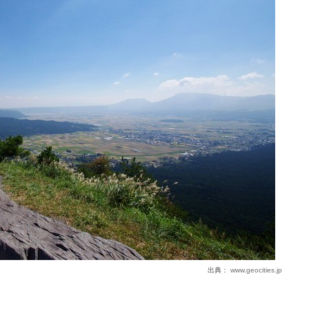
出典：
www.geocities.jp