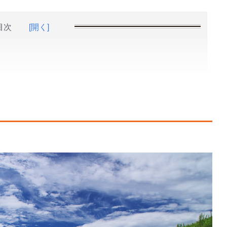
目次
[開く]