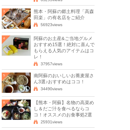
熊本・阿蘇の郷土料理「高森
3
田楽」の有名店をご紹介
56923views
阿蘇のお土産&ご当地グルメ
4
おすすめ15選！絶対に喜んで
もらえる人気のアイテムはコ
レ！
37957views
南阿蘇のおいしいお蕎麦屋さ
5
ん3選♪おすすめはココ！
34490views
【熊本・阿蘇】名物の高菜め
6
し＆だご汁を食べるならコ
コ！オススメのお食事処2選
25931views