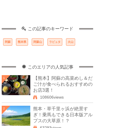
この記事のキーワード
阿蘇
熊本県
阿蘇山
ラピュタ
火山
このエリアの人気記事
【熊本】阿蘇の高菜めし＆だ
1
ご汁が食べられるおすすめの
お店3選！
108606views
熊本・草千里ヶ浜が絶景す
2
ぎ！乗馬もできる日本版アル
プスの大草原！？
63293views