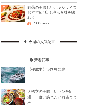
阿蘇の美味しいハヤシライス
20
おすすめ4店！地元食材を味
わう！
7990views
今週の人気記事
新着記事
【作成中】淡路島観光
天橋立の美味しいランチ9
選！一度は訪れたいお店まと
め