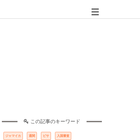
この記事のキーワード
ジャマイカ
通関
ピサ
入国審査