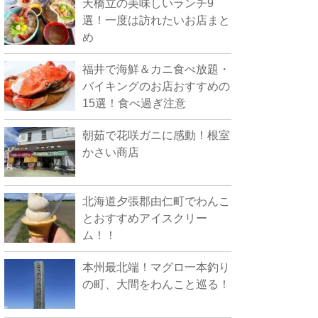
天橋立の美味しいランチ9
選！一度は訪れたいお店まと
め
福井で海鮮＆カニ食べ放題・
バイキングのお店おすすめの
15選！食べ過ぎ注意
朝茹で花咲ガニに感動！根室
かさい商店
北海道夕張郡由仁町でわんこ
とおすすめアイスクリー
ム！！
本州最北端！マグロ一本釣り
の町、大間をわんこと巡る！