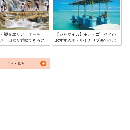
にも陽気に見える街ですが、キングスト
4時間どこからともなく聞こえて
ンには、ジャマイカの歴史や文化が詰ま
エ…異国情緒あふれるカリブ海
った観光スポットがたくさん。キングス
のゆったりとした雰囲気がそこ
トンを知れば、ジャマイカのことがもっ
します。そんなジャマイカの魅
とよく分かるはず。この街で訪れるべき
ごとに紹介しちゃいます！
スポットを紹介しましょう。
カ観光エリア、オーチ
【ジャマイカ】モンテゴ・ベイの
ス！自然が満喫できるス
おすすめホテル！カリブ海でスパ
ここ！
天国
カ観光の最大の魅力は、この島
レゲエの国ジャマイカ。そんなアップテ
っと取り囲むカリブ海。そんな
ンポで陽気な音楽がぴったりのお国柄と
もっと見る
カにあって、オーチョ・リオス
は対照的にカリブ海のビーチリゾートで
と内陸地のふたつが見どころと
はゆったりとした時間が流れています。
る観光エリア。カリブ海ばかり
とくに注目のエリアはモンテゴ・ベイ。
れますが、大自然が育むアウト
リラックスモード全開でのんびりとカリ
ャーも見逃すわけにはいきませ
ブ海の魅力が満喫できるホテルばかり。
今回は厳選した二つのスパリゾートホテ
ルを紹介しましょう。