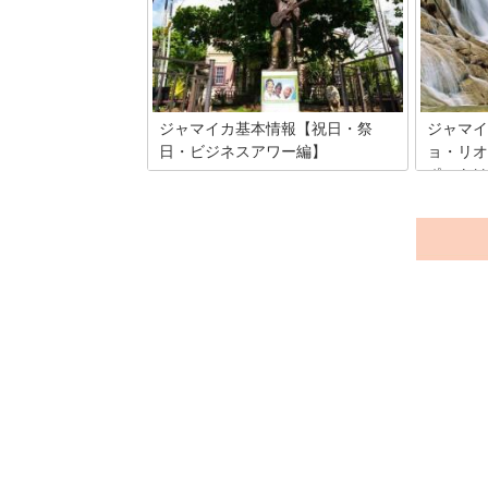
地としても有名ですね。秋田県ほどの面
の海に2
積で、主な交通手段は車が中心です。そ
くるレゲ
こで首都キングストンを中心に、主な移
ならでは
動手段についての情報を集めてみまし
には存在
た。
力を都市
ジャマイカ基本情報【祝日・祭
ジャマイ
日・ビジネスアワー編】
ョ・リオ
ポットは
カリブ海の島国ジャマイカは、イギリス
連邦に属しているため、祝祭日もイギリ
ジャマイ
スにならったものが多くなっています。
国をぐる
せっかく行った現地で、お店がお休みで
ジャマイ
予定が狂ってしまわない様、事前に知っ
はビーチ
ておきましょう。本記事では、ジャマイ
なってい
カ渡航前に知っておくべき祝祭日と、ビ
が注目さ
ジネスアワーについてご紹介します。
ドアレジ
ん。