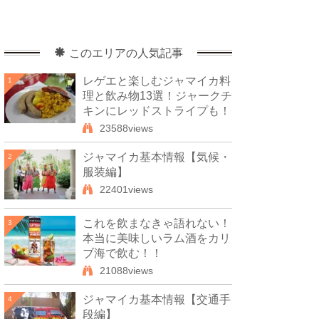
このエリアの人気記事
レゲエと楽しむジャマイカ料
1
理と飲み物13選！ジャークチ
キンにレッドストライプも！
23588views
ジャマイカ基本情報【気候・
2
服装編】
22401views
これを飲まなきゃ語れない！
3
本当に美味しいラム酒をカリ
ブ海で飲む！！
21088views
ジャマイカ基本情報【交通手
4
段編】