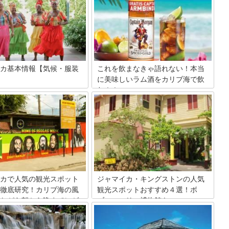
カ基本情報【気候・服装
これを飲まなきゃ語れない！本当
に美味しいラム酒をカリブ海で飲
む！！
の島国ジャマイカは、日本から
れていますが、アメリカやカナ
日本でもメジャーなお酒、ラム酒。カク
ゾート地として人気が高い場所
テルやお菓子の世界でも欠かせないラム
ゲエ発祥の地、また陸上短距離
酒の本場、キューバ・ジャマイカ・プエ
パースターの母国としても有名
ルトリコの代表的ラム酒と現地の2つの
ここではジャマイカの気候と、
ラム工場を紹介します。
服装についてご紹介します。
カで人気の観光スポット
ジャマイカ・キングストンの人気
徹底研究！カリブ海の風
観光スポットおすすめ４選！ボ
ながら朝から晩までレゲ
ブ・マーリー博物館も
レゲエの心地よいリズムが街角に流れる
ジャマイカの首都のキングストン。いか
りつける太陽にコバルトブルー