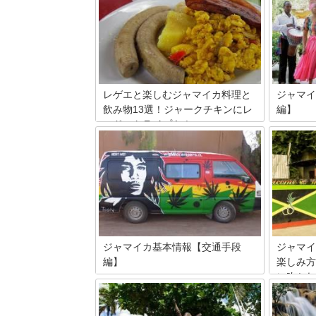
レゲエと楽しむジャマイカ料理と
ジャマイ
飲み物13選！ジャークチキンにレ
編】
ッドストライプも！
カリブ海
は遠く離
ジャマイカといえばレゲエ！音楽のイメ
ダではリ
ージが強い国ですよね。他にはコーヒー
です。レ
の王様ブルーマウンテンが栽培されるブ
界のスー
ルーマウンテン山脈があるのもこちら。
ですね。
今回はそんなジャマイカの料理や飲み物
現地での
をご紹介いたします。
ジャマイカ基本情報【交通手段
ジャマイ
編】
楽しみ方
に吹かれ
カリブ海に浮かぶジャマイカは青い空と
エ三昧
海、まぶしいほどの白い砂が広がるビー
チリゾートとして知られ、レゲエ発祥の
燦々と照