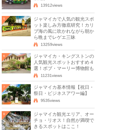
13912views
ジャマイカで人気の観光スポ
5
ット楽しみ方徹底研究！カリ
ブ海の風に吹かれながら朝か
ら晩までレゲエ三昧
13259views
ジャマイカ・キングストンの
6
人気観光スポットおすすめ４
選！ボブ・マーリー博物館も
11231views
ジャマイカ基本情報【祝日・
7
祭日・ビジネスアワー編】
9535views
ジャマイカ観光エリア、オー
8
チョ・リオス！自然が満喫で
きるスポットはここ！