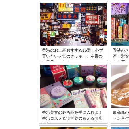
香港のお土産おすすめ15選！必ず
香港のス
買いたい人気のクッキー、定番の
産！激安
お菓子はこれ！
大人買い
あなたは香港のお土産というと何を想像
バラマキ
しますか？一昔前までは、バラマキ用の
で！とい
香港のお土産の定番といえば「百合オイ
香港は特
ル」や「タイガーバーム」でした。あま
こく使い
り可愛いおみやげがなかった感じです
トしまし
が、今は違います。日本にもないような
スーパー
アジアンテイストな雰囲気のおみやげが
揃っているんですよ！自分の為に買いた
いものから、友達にあげるためのキッチ
香港美女の必需品を手に入れよ！
最高峰の
ュなウケ狙いまで、香港のお土産をご紹
香港コスメ＆漢方薬の買えるお店
ラン星付
介致します。
特集
食事のガ