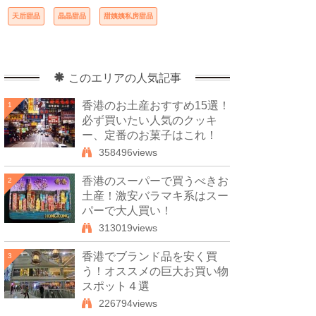
天后甜品
晶晶甜品
甜姨姨私房甜品
このエリアの人気記事
香港のお土産おすすめ15選！
1
必ず買いたい人気のクッキ
ー、定番のお菓子はこれ！
358496views
香港のスーパーで買うべきお
2
土産！激安バラマキ系はスー
パーで大人買い！
313019views
香港でブランド品を安く買
3
う！オススメの巨大お買い物
スポット４選
226794views