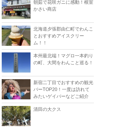
朝茹で花咲ガニに感動！根室
かさい商店
北海道夕張郡由仁町でわんこ
とおすすめアイスクリー
ム！！
本州最北端！マグロ一本釣り
の町、大間をわんこと巡る！
新宿二丁目でおすすめの観光
バーTOP20！一度は訪れて
みたいゲイバーなどご紹介
清田の大クス