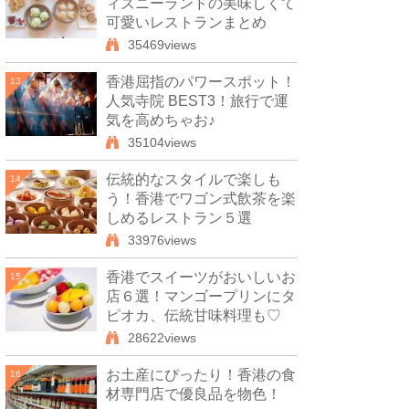
ィズニーランドの美味しくて
可愛いレストランまとめ
35469views
香港屈指のパワースポット！
13
人気寺院 BEST3！旅行で運
気を高めちゃお♪
35104views
伝統的なスタイルで楽しも
14
う！香港でワゴン式飲茶を楽
しめるレストラン５選
33976views
香港でスイーツがおいしいお
15
店６選！マンゴープリンにタ
ピオカ、伝統甘味料理も♡
28622views
お土産にぴったり！香港の食
16
材専門店で優良品を物色！