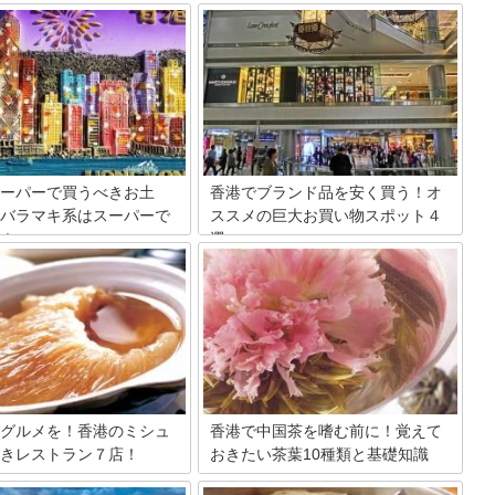
ーパーで買うべきお土
香港でブランド品を安く買う！オ
バラマキ系はスーパーで
ススメの巨大お買い物スポット４
！
選
系のお土産買うならスーパー
香港で買い物をしようと思っているあな
うのが、いまや定番ですよね。
た！突然ですが、香港には驚くほどショ
徴あるスーパーが多いのでかし
ッピングセンターがいっぱいあるって事
分けて、喜ばれるお土産をゲッ
ご存じですか！？ブランドものからカジ
ょう！今回はそのときに使える
ュアル品まで、行くだけでありとあらゆ
をご紹介します。
るものが手に入るので観光客だけでなく
地元の方からも親しまれているんです！
今回はそんなショッピングセンターの詳
細なまとめを作ってみました！爆買いし
グルメを！香港のミシュ
香港で中国茶を嗜む前に！覚えて
たい方必見ですよ！
きレストラン７店！
おきたい茶葉10種類と基礎知識
イドとして、高い知名度を誇る
「人類が作った最高の飲み物」の世界の