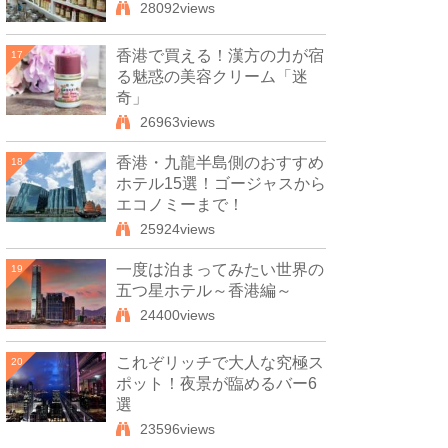
28092views
香港で買える！漢方の力が宿
17
る魅惑の美容クリーム「迷
奇」
26963views
香港・九龍半島側のおすすめ
18
ホテル15選！ゴージャスから
エコノミーまで！
25924views
一度は泊まってみたい世界の
19
五つ星ホテル～香港編～
24400views
これぞリッチで大人な究極ス
20
ポット！夜景が臨めるバー6
選
23596views