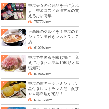
香港美女の必需品を手に入れ
4
よ！香港コスメ＆漢方薬の買
えるお店特集
75772views
最高峰のグルメを！香港のミ
5
シュラン星付きレストラン７
店！
61029views
香港で中国茶を嗜む前に！覚
6
えておきたい茶葉10種類と基
礎知識
57968views
香港の世界一安いミシュラン
7
星付きレストラン３選！飲茶
や香港料理が絶品！
51571views