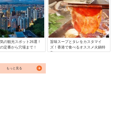
ン。しかし「食の都」とまで謳
ルーツは中国茶にあり！味も香りも見た
どグルメに精通している香港に
目も楽しんで、美と健康まで手に入れる
のは2009年と比較的最近で
という欲張りな願いをかなえてくれる中
はミシュランの星を勝ち取り、
国茶！少しだけ勉強して、いっぱい堪能
高さにますます拍車をかける香
しちゃいましょう！
トラン、一挙ご紹介しちゃいま
気の観光スポット26選！
旨味スープとタレをカスタマイ
の定番から穴場まで！
ズ！香港で食べるオススメ火鍋特
集
00万ドルの夜景、美味しい中華
ジア中心街の雰囲気、などなど
気温が低い場所として知られる香港では
しみ方はたくさんあります。そ
寒い日はもちろんのこと、真夏でも食べ
旅行で必ず行くべき人気でおす
もっと見る
るものがあります。それは「火鍋」で
光スポットをたっぷり２６選ご
す。暑い日にはいつ内でクーラーをつけ
す。
て火鍋を楽しむ人たちがたくさんいま
す。そんな香港の人が愛する鍋料理「火
鍋」が食べられるお店を紹介します。