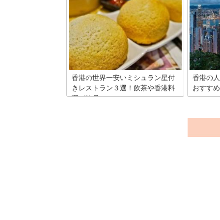
ミシュラ
香港の街中を歩くと気づくのが、スタイ
われるほ
ルの良い女性や綺麗な人がとっても多い
導入された
事！それもそのはず、自然素材を使った
す。今回
無添加化粧水や、中国伝統の漢方などを
その質の
使っているので自然と綺麗になっていく
港のレス
のです！今回はそんな香港のおすすめコ
す！
スメ&漢方薬が手に入るお店をご紹介！
これを読めばライバルの一歩先を行けち
ゃいますよ！
香港の世界一安いミシュラン星付
香港の人
きレストラン３選！飲茶や香港料
おすすめ
理が絶品！
香港は1
料理、ア
食の都香港には手軽に食べられるミシュ
観光の楽
ラン星付きのお店があります。香港旅行
んな香港
といえば、食の旅！と意気込んでいる方
すめの観
も多いのでは？そこで今回は、ミシュラ
紹介しま
ンの中でもお一人様でも楽しめるお店を
紹介します。