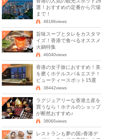
香港の人気の観光スポット26
8
選！おすすめの定番から穴場
まで！
48186views
旨味スープとタレをカスタマ
9
イズ！香港で食べるオススメ
火鍋特集
46040views
香港の女子旅におすすめ！美
10
を磨くホテルスパ＆エステ！
ビューティースポット15選
38442views
ラグジュアリーな香港土産を
11
買うなら！ホテルのショップ
が断然おすすめ♪
38065views
レストランも夢の国♪香港デ
12