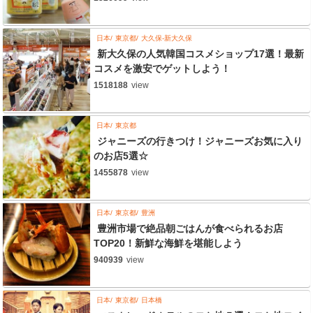
日本
東京都
大久保-新大久保
新大久保の人気韓国コスメショップ17選！最新
コスメを激安でゲットしよう！
1518188
view
日本
東京都
ジャニーズの行きつけ！ジャニーズお気に入り
のお店5選☆
1455878
view
日本
東京都
豊洲
豊洲市場で絶品朝ごはんが食べられるお店
TOP20！新鮮な海鮮を堪能しよう
940939
view
日本
東京都
日本橋