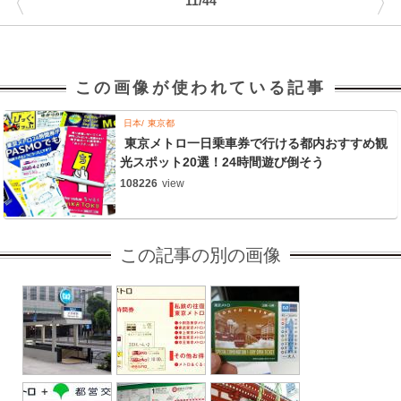
〈
〉
11/44
この画像が使われている記事
日本
東京都
東京メトロ一日乗車券で行ける都内おすすめ観
光スポット20選！24時間遊び倒そう
108226
view
この記事の別の画像