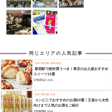
同じエリアの人気記事
日本
東京都
新宿-初台
新宿駅で絶対買うべき！東京のお土産おすすめ
スイーツ15選
1763512
view
日本
東京都
渋谷
コンビニでおすすめのお酒20選！王道から女性
向けまで人気のお酒をご紹介
1526099
view