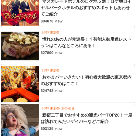
マスカレードホテルのロケ地５選！ロケ地ロイ
ヤルパークホテルのおすすめスポットもあわせ
てご紹介
804070
view
日本
東京都
憧れのあの人が常連客！？芸能人御用達レスト
ランはこんなところにある！
627800
view
日本
東京都
おかまバーいきたい！初心者大歓迎の東京都内
のおすすめはここ！
624743
view
日本
東京都
新宿-初台
新宿二丁目でおすすめの観光バーTOP20！一度
は訪れてみたいゲイバーなどご紹介
603139
view