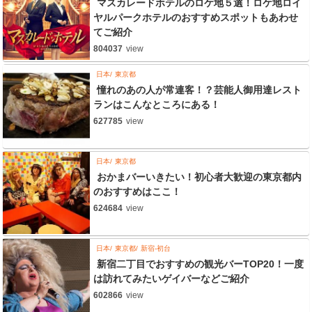
マスカレードホテルのロケ地５選！ロケ地ロイ
ヤルパークホテルのおすすめスポットもあわせ
てご紹介
804037
view
日本
東京都
憧れのあの人が常連客！？芸能人御用達レスト
ランはこんなところにある！
627785
view
日本
東京都
おかまバーいきたい！初心者大歓迎の東京都内
のおすすめはここ！
624684
view
日本
東京都
新宿-初台
新宿二丁目でおすすめの観光バーTOP20！一度
は訪れてみたいゲイバーなどご紹介
602866
view