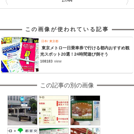
〈
〉
17/44
この画像が使われている記事
日本
東京都
東京メトロ一日乗車券で行ける都内おすすめ観
光スポット20選！24時間遊び倒そう
108183
view
この記事の別の画像