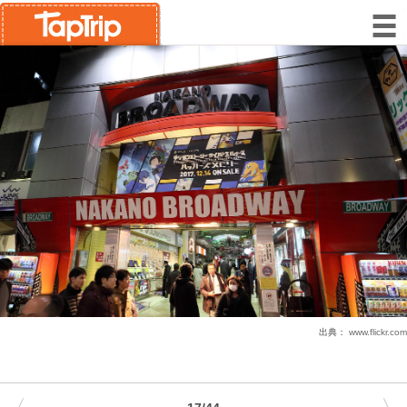
出典：
www.flickr.com