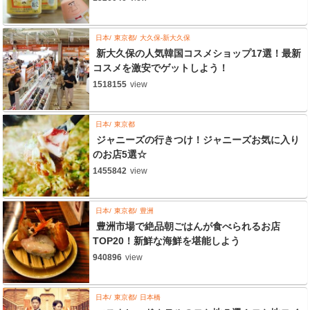
日本
東京都
大久保-新大久保
新大久保の人気韓国コスメショップ17選！最新
コスメを激安でゲットしよう！
1518155
view
日本
東京都
ジャニーズの行きつけ！ジャニーズお気に入り
のお店5選☆
1455842
view
日本
東京都
豊洲
豊洲市場で絶品朝ごはんが食べられるお店
TOP20！新鮮な海鮮を堪能しよう
940896
view
日本
東京都
日本橋