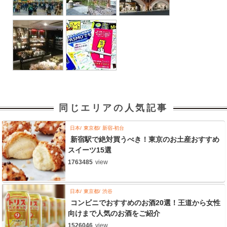
同じエリアの人気記事
日本
東京都
新宿-初台
新宿駅で絶対買うべき！東京のお土産おすすめ
スイーツ15選
1763485
view
日本
東京都
渋谷
コンビニでおすすめのお酒20選！王道から女性
向けまで人気のお酒をご紹介
1526046
view