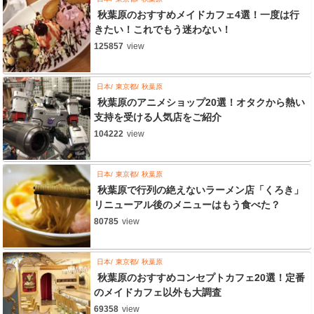
秋葉原のおすすめメイドカフェ4選！一度は行
きたい！これでもう迷わない！
125857
view
日本
東京都
秋葉原
秋葉原のアニメショップ20選！オタクから熱い
支持を受ける人気店をご紹介
104222
view
日本
東京都
秋葉原
秋葉原で行列の絶えないラーメン店「くろき」
リニューアル後のメニューはもう食べた？
80785
view
日本
東京都
秋葉原
秋葉原のおすすめコンセプトカフェ20選！定番
のメイドカフェ以外も大調査
69358
view