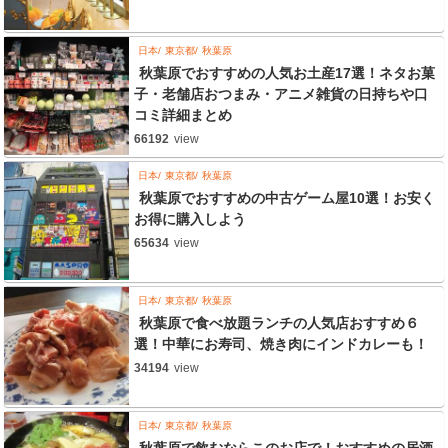
日本
東京都
秋葉原
秋葉原でおすすめの人気お土産17選！ネタお菓
子・老舗店おつまみ・アニメ雑貨の日持ちや口
コミ詳細まとめ
66192
view
日本
東京都
秋葉原
秋葉原でおすすめの中古ゲーム屋10選！お安く
お得に購入しよう
65634
view
日本
東京都
秋葉原
秋葉原で食べ放題ランチの人気店おすすめ６
選！中華にお寿司、焼き肉にインドカレーも！
34194
view
日本
東京都
秋葉原