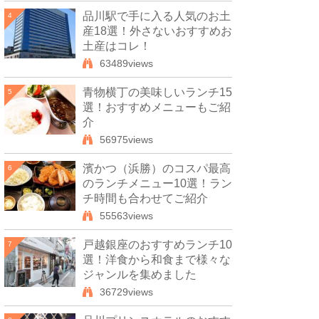
品川駅で手に入る人気のお土
4
産18選！外さないおすすめお
土産はコレ！
63489views
青物横丁の美味しいランチ15
5
選！おすすめメニューもご紹
介
56975views
濱かつ（浜勝）のコスパ最高
6
のランチメニュー10選！ラン
チ時間も合わせてご紹介
55563views
戸越銀座のおすすめランチ10
7
選！洋食から和食まで様々な
ジャンルを集めました
36729views