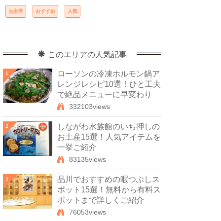
お土産
おすすめ
人気
このエリアの人気記事
ローソンの冷凍ホルモン鍋ア
1
レンジレシピ10選！ひと工夫
で絶品メニューに早変わり
332103views
しながわ水族館のいち押しの
2
お土産15選！人気アイテムを
一挙ご紹介
83135views
品川でおすすめの暇つぶしス
3
ポット15選！無料から有料ス
ポットまで詳しくご紹介
76053views