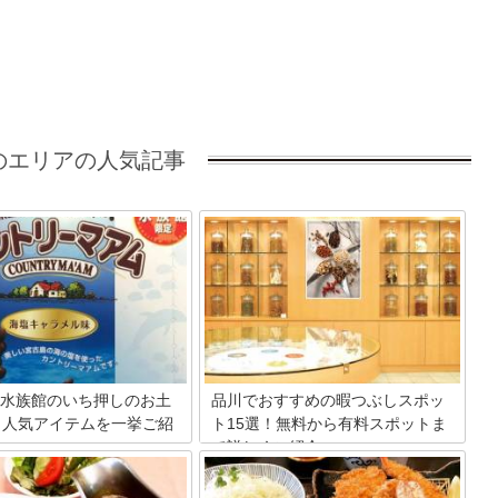
のエリアの人気記事
水族館のいち押しのお土
品川でおすすめの暇つぶしスポッ
！人気アイテムを一挙ご紹
ト15選！無料から有料スポットま
で詳しくご紹介
に品川区にオープンをした「しな
都内でも有数のターミナル駅品川。JR東
館」は、イルカ・アザラシ・ア
日本の各線、JR東海の東海道新幹線、京