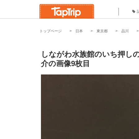
トップページ
日本
東京都
品川
しながわ水族館のいち押しの
介の画像9枚目