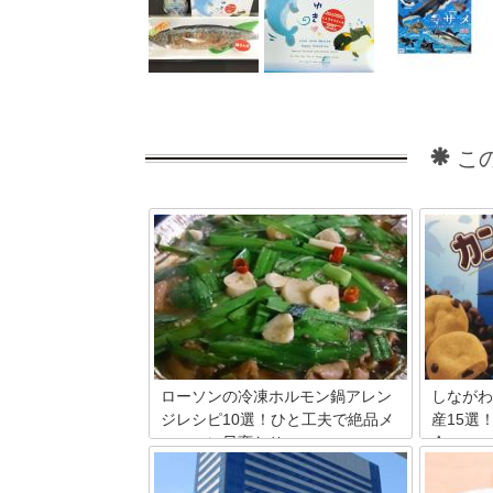
こ
ローソンの冷凍ホルモン鍋アレン
しながわ
ジレシピ10選！ひと工夫で絶品メ
産15選
ニューに早変わり
介
ローソンの冷凍食品コーナーに売られて
1991年
いるホルモン鍋、通称「ローホル」。男
がわ水族