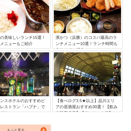
ョーを鑑賞することができる水
浜急行電鉄の本線が通るこの駅周辺には
チラの水族館にあるマリンショ
何かと立ち寄る機会も多いかもしれませ
ーガル」では、海の生物をモチ
ん。そんな品川周辺で暇つぶしのできる
た様々なグッズが販売されてい
おすすめスポットを15か所厳選してご紹
記事では、しながわ水族館限定
介致します♪屋外室内施設、また無料有
中心に人気アイテムをご紹介し
料施設共にあるので、シーンに合わせて
ご活用ください！
の美味しいランチ15選！
濱かつ（浜勝）のコスパ最高のラ
メニューもご紹介
ンチメニュー10選！ランチ時間も
合わせてご紹介
駅から京浜急行に乗車して青物横
予定がなければなかなか利用す
サクサクの衣とジューシーな肉汁がたま
ないという方も多いかもしれま
らないとんかつ。白いご飯を何杯でもお
回ご紹介するのは、この青物横
かわりしてしまいたくなる鉄板メニュー
のランチ情報です。イタリア
です。そんな誰もが大好きな美味しいと
をはじめ胃袋を満たしてくれる
んかつをリーズナブルなお値段で楽しめ
チ店をご紹介します。
ると評判なのが「とんかつ 濱かつ」で
す。今回は、人気のランチメニューをご
紹介します。ぜひ、参考にしてみてくだ
さい。
ンスホテルのおすすめビ
【食べログ3.5★以上】品川エリ
レストラン「ハプナ」で
アの居酒屋おすすめ30選！【飲み
グ！
会幹事必見】【デートにも♡】
ンスホテル内の人気ビュッフェ
品川近辺の居酒屋で、おすすめの店を30
ン「ハプナ」の年間来店者数は
件ご紹介します。おしゃれな居酒屋から
もっと見る
。気になる朝食、ランチ、ディナ
個室完備の居酒屋、安い居酒屋まで食べ