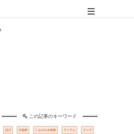
像
この記事のキーワード
品川
水族館
しながわ水族館
アイテム
グッズ