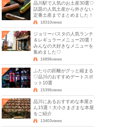
品川駅で人気のお土産30選♡
12
話題の人気土産から外さない
定番土産までまとめました！
18310views
ジョリーパスタの人気ランチ
13
＆レギュラーメニュー20選！
みんなの大好きなメニューを
集めました♡
16896views
ふたりの距離がグッと縮まる
14
♡品川のおすすめデートスポ
ット10選
15396views
品川にあるおすすめな本屋さ
15
ん15選！大小さまざまな本屋
をご紹介
13403views