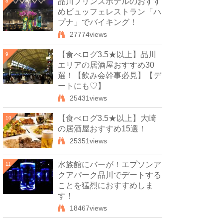
品川プリンスホテルのおすす
8
めビュッフェレストラン「ハ
プナ」でバイキング！
27774views
【食べログ3.5★以上】品川
9
エリアの居酒屋おすすめ30
選！【飲み会幹事必見】【デ
ートにも♡】
25431views
【食べログ3.5★以上】大崎
10
の居酒屋おすすめ15選！
25351views
水族館にバーが！エプソンア
11
クアパーク品川でデートする
ことを猛烈におすすめしま
す！
18467views