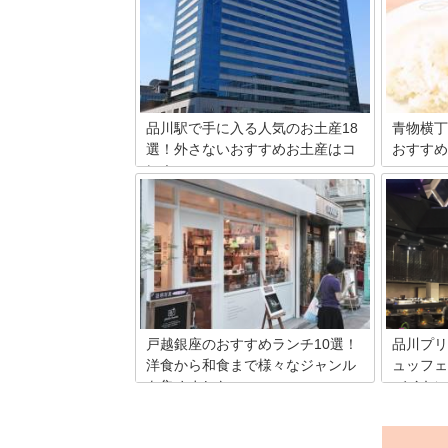
性を中心に熱狂的なファンが多い人気の
シカのシ
商品です。濃くて辛いホルモン鍋は、そ
族館。コ
のまま食べてもいいですが、ネギやチー
ップ「シ
ズなどの食材を一品二品ちょい足しする
ーフにし
と、まろやかになってよりおいしくいた
ます。本
だけます。簡単に作れるローホルのアレ
グッズを
ンジレシピを、10品ご紹介します。
ます。
品川駅で手に入る人気のお土産18
青物横丁
選！外さないおすすめお土産はコ
おすすめ
レ！
JR品川
丁駅へ。
帰省するのに忙しくて品川駅のお土産を
る機会も
購入できなかったといいう人必見！品川
せん。今
駅のエキナカにある「エキュート品川」
丁駅周辺
で購入可能な人気のお土産を集めてみま
ン、中華
した。どれも手軽にゲットできて喜ばれ
絶品ラン
ること間違いなしです。品川駅のお土産
だけでなく自分へのご褒美に買いたくな
るかもしれません。
戸越銀座のおすすめランチ10選！
品川プリ
洋食から和食まで様々なジャンル
ュッフェ
を集めました
バイキン
品川区の戸越銀座は、東日本で最も長い
品川プリ
商店街。約1.3キロにわたって400店以上
レストラ
が軒を連ねています。ぶらぶらと歩きな
80万人