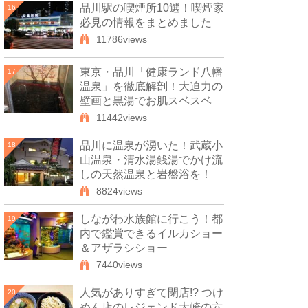
品川駅の喫煙所10選！喫煙家
16
必見の情報をまとめました
11786views
東京・品川「健康ランド八幡
17
温泉」を徹底解剖！大迫力の
壁画と黒湯でお肌スベスベ
11442views
品川に温泉が湧いた！武蔵小
18
山温泉・清水湯銭湯でかけ流
しの天然温泉と岩盤浴を！
8824views
しながわ水族館に行こう！都
19
内で鑑賞できるイルカショー
＆アザラシショー
7440views
人気がありすぎて閉店!? つけ
20
めん店のレジェンド大崎の六