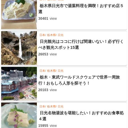
栃木県日光市で湯葉料理を満喫！おすすめ店５
選
30401
view
日本
栃木県
日光
日光観光はココに行けば間違いない！必ず行く
べき観光スポット15選
26053
view
日本
栃木県
日光
栃木・東武ワールドスクウェアで世界一周旅
行！おもしろ人形を探そう！
20103
view
日本
栃木県
日光
日光名物湯波を堪能したい！おすすめお食事処
４選
15955
view