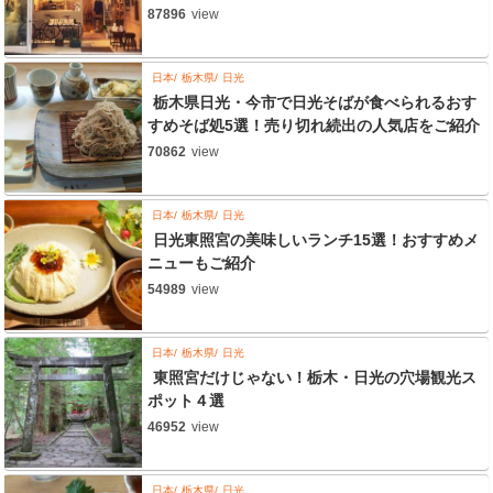
87896
view
日本
栃木県
日光
栃木県日光・今市で日光そばが食べられるおす
すめそば処5選！売り切れ続出の人気店をご紹介
70862
view
日本
栃木県
日光
日光東照宮の美味しいランチ15選！おすすめメ
ニューもご紹介
54989
view
日本
栃木県
日光
東照宮だけじゃない！栃木・日光の穴場観光ス
ポット４選
46952
view
日本
栃木県
日光