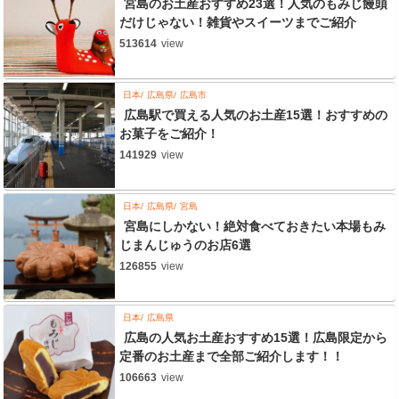
宮島のお土産おすすめ23選！人気のもみじ饅頭
だけじゃない！雑貨やスイーツまでご紹介
513614
view
日本
広島県
広島市
広島駅で買える人気のお土産15選！おすすめの
お菓子をご紹介！
141929
view
日本
広島県
宮島
宮島にしかない！絶対食べておきたい本場もみ
じまんじゅうのお店6選
126855
view
日本
広島県
広島の人気お土産おすすめ15選！広島限定から
定番のお土産まで全部ご紹介します！！
106663
view