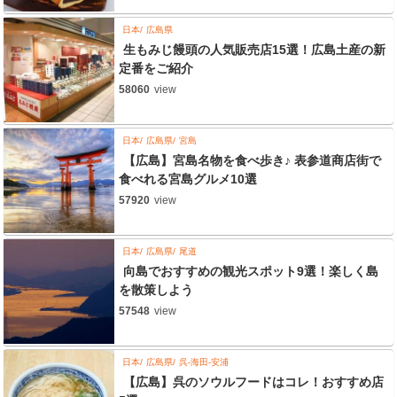
日本
広島県
生もみじ饅頭の人気販売店15選！広島土産の新
定番をご紹介
58060
view
日本
広島県
宮島
【広島】宮島名物を食べ歩き♪ 表参道商店街で
食べれる宮島グルメ10選
57920
view
日本
広島県
尾道
向島でおすすめの観光スポット9選！楽しく島
を散策しよう
57548
view
日本
広島県
呉-海田-安浦
【広島】呉のソウルフードはコレ！おすすめ店