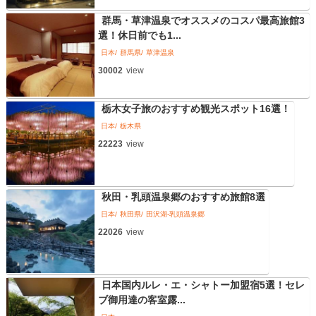
群馬・草津温泉でオススメのコスパ最高旅館3
選！休日前でも1...
日本
群馬県
草津温泉
30002
view
栃木女子旅のおすすめ観光スポット16選！
日本
栃木県
22223
view
秋田・乳頭温泉郷のおすすめ旅館8選
日本
秋田県
田沢湖-乳頭温泉郷
22026
view
日本国内ルレ・エ・シャトー加盟宿5選！セレ
ブ御用達の客室露...