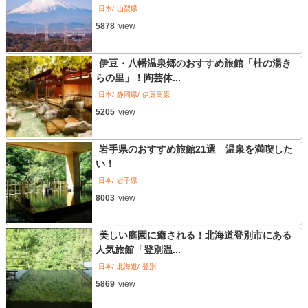
日本
山梨県
5878
view
伊豆・八幡温泉郷のおすすめ旅館「杜の湯き
らの里」！陶芸体...
日本
静岡県
伊豆高原
5205
view
岩手県のおすすめ旅館21選 温泉を満喫した
い！
日本
岩手県
8003
view
美しい庭園に癒される！北海道登別市にある
人気旅館「登別温...
日本
北海道
登別
5869
view