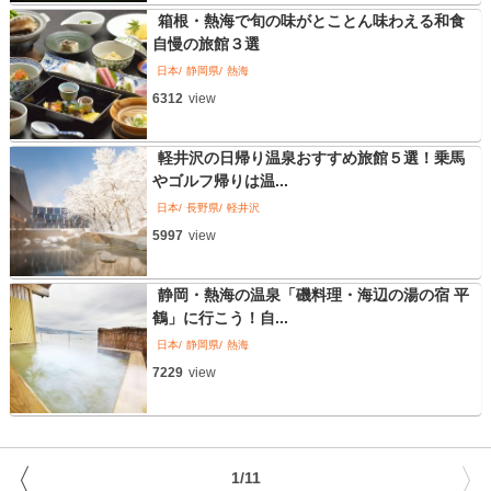
箱根・熱海で旬の味がとことん味わえる和食
自慢の旅館３選
日本
静岡県
熱海
6312
view
軽井沢の日帰り温泉おすすめ旅館５選！乗馬
やゴルフ帰りは温...
日本
長野県
軽井沢
5997
view
静岡・熱海の温泉「磯料理・海辺の湯の宿 平
鶴」に行こう！自...
日本
静岡県
熱海
7229
view
〈
〉
1/11