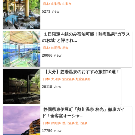
日本
山梨県
山梨市
5273
view
１日限定４組のみ宿泊可能！熱海温泉”ガラス
のお城”と評され...
日本
静岡県
熱海
20066
view
【大分】筋湯温泉のおすすめ旅館10選！
日本
大分県
筋湯温泉-九重温泉郷
20118
view
静岡県東伊豆町「熱川温泉 粋光」徹底ガイ
ド！全客室オーシャ...
日本
静岡県
熱川温泉-北川温泉
17750
view