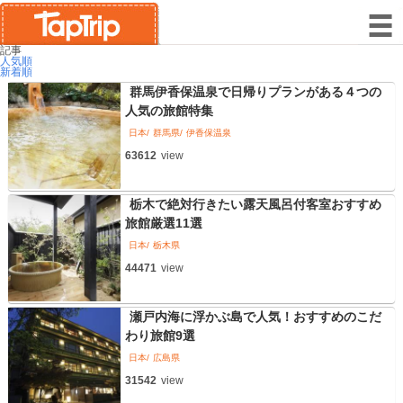
記事
人気順
新着順
群馬伊香保温泉で日帰りプランがある４つの
人気の旅館特集
日本
群馬県
伊香保温泉
63612
view
栃木で絶対行きたい露天風呂付客室おすすめ
旅館厳選11選
日本
栃木県
44471
view
瀬戸内海に浮かぶ島で人気！おすすめのこだ
わり旅館9選
日本
広島県
31542
view