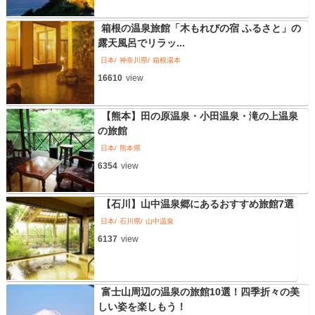
箱根の温泉旅館「木もれびの宿 ふるさと」の
露天風呂でリラッ...
日本
神奈川県
箱根湯本
16610
view
【熊本】田の原温泉・小田温泉・滝の上温泉
の旅館
日本
熊本県
6354
view
【石川】山中温泉郷にあるおすすめ旅館7選
日本
石川県
山中温泉
6137
view
富士山周辺の温泉の旅館10選！四季折々の美
しい姿を楽しもう！