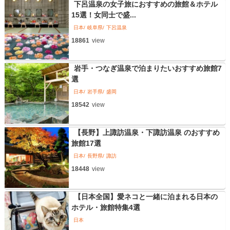
下呂温泉の女子旅におすすめの旅館＆ホテル
15選！女同士で盛...
日本
岐阜県
下呂温泉
18861
view
岩手・つなぎ温泉で泊まりたいおすすめ旅館7
選
日本
岩手県
盛岡
18542
view
【長野】上諏訪温泉・下諏訪温泉 のおすすめ
旅館17選
日本
長野県
諏訪
18448
view
【日本全国】愛ネコと一緒に泊まれる日本の
ホテル・旅館特集4選
日本