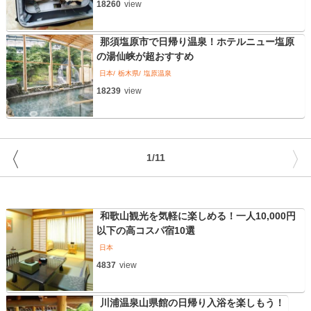
18260
view
那須塩原市で日帰り温泉！ホテルニュー塩原
の湯仙峡が超おすすめ
日本
栃木県
塩原温泉
18239
view
〈
〉
1/11
和歌山観光を気軽に楽しめる！一人10,000円
以下の高コスパ宿10選
日本
4837
view
川浦温泉山県館の日帰り入浴を楽しもう！