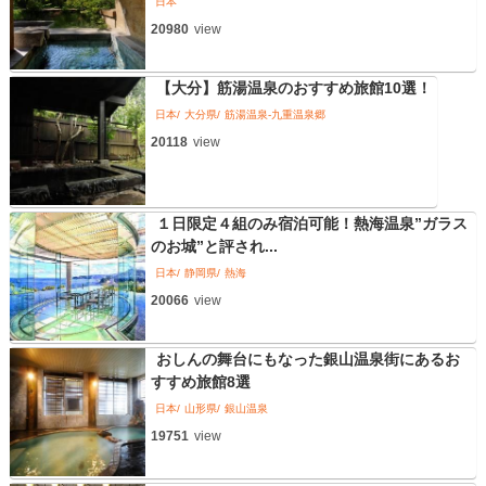
日本
20980
view
【大分】筋湯温泉のおすすめ旅館10選！
日本
大分県
筋湯温泉-九重温泉郷
20118
view
１日限定４組のみ宿泊可能！熱海温泉”ガラス
のお城”と評され...
日本
静岡県
熱海
20066
view
おしんの舞台にもなった銀山温泉街にあるお
すすめ旅館8選
日本
山形県
銀山温泉
19751
view