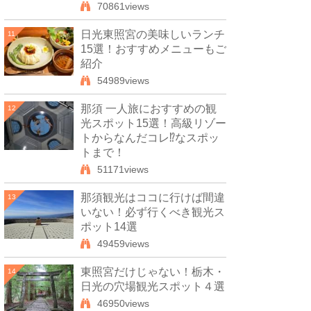
70861views
日光東照宮の美味しいランチ
11
15選！おすすめメニューもご
紹介
54989views
那須 一人旅におすすめの観
12
光スポット15選！高級リゾー
トからなんだコレ⁉なスポッ
トまで！
51171views
那須観光はココに行けば間違
13
いない！必ず行くべき観光ス
ポット14選
49459views
東照宮だけじゃない！栃木・
14
日光の穴場観光スポット４選
46950views