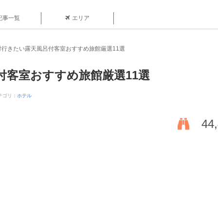
記事一覧
エリア
対行きたい露天風呂付客室おすすめ旅館厳選11選
付客室おすすめ旅館厳選11選
テゴリ：
ホテル
44