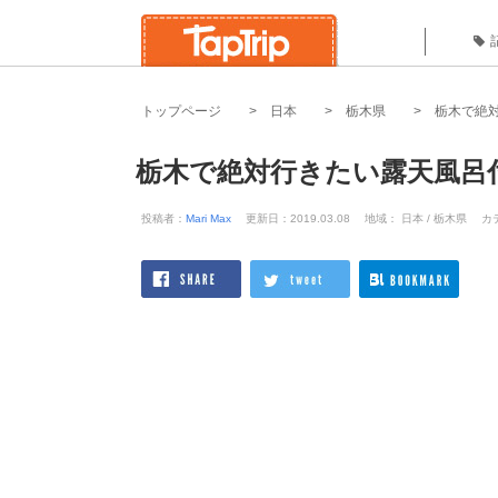
トップページ
日本
栃木県
栃木で絶
栃木で絶対行きたい露天風呂
投稿者：
Mari Max
更新日：2019.03.08
地域： 日本 / 栃木県
カ