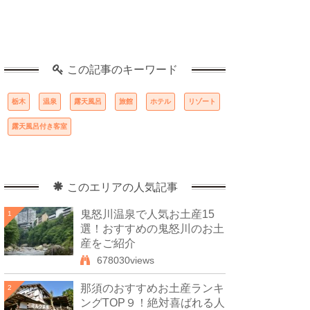
この記事のキーワード
栃木
温泉
露天風呂
旅館
ホテル
リゾート
露天風呂付き客室
このエリアの人気記事
鬼怒川温泉で人気お土産15
1
選！おすすめの鬼怒川のお土
産をご紹介
678030views
那須のおすすめお土産ランキ
2
ングTOP９！絶対喜ばれる人