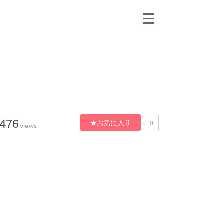
,476
★お気に入り
0
views