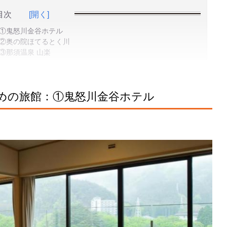
目次
[開く]
①鬼怒川金谷ホテル
②奥の院ほてるとく川
③那須温泉 山楽
めの旅館：①鬼怒川金谷ホテル