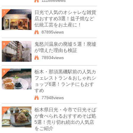
111886views
日光で人気のオシャレな雑貨
7
店おすすめ3選！益子焼など
伝統工芸をお土産に！
87895views
鬼怒川温泉の廃墟５選！廃墟
8
が増えた理由も検証
78934views
栃木・那須黒磯駅前の人気カ
9
フェレストラン＆おしゃれシ
ョップ6選！ランチにもおす
すめ
77948views
栃木県日光・今市で日光そば
10
が食べられるおすすめそば処
5選！売り切れ続出の人気店
をご紹介