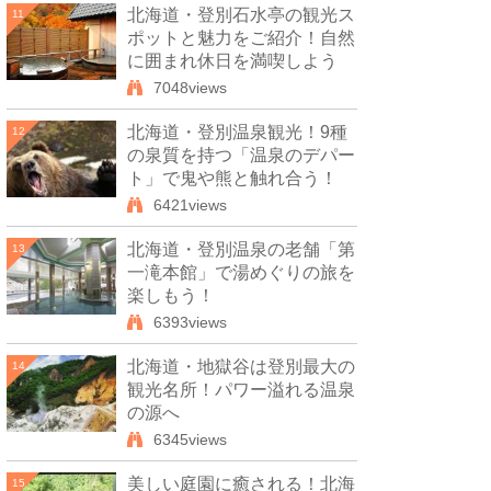
北海道・登別石水亭の観光ス
11
ポットと魅力をご紹介！自然
に囲まれ休日を満喫しよう
7048views
北海道・登別温泉観光！9種
12
の泉質を持つ「温泉のデパー
ト」で鬼や熊と触れ合う！
6421views
北海道・登別温泉の老舗「第
13
一滝本館」で湯めぐりの旅を
楽しもう！
6393views
北海道・地獄谷は登別最大の
14
観光名所！パワー溢れる温泉
の源へ
6345views
美しい庭園に癒される！北海
15