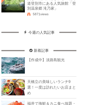
道登別市にある人気旅館「登
別温泉郷 滝乃家」
5871views
今週の人気記事
新着記事
【作成中】淡路島観光
天橋立の美味しいランチ9
選！一度は訪れたいお店まと
め
福井で海鮮＆カニ食べ放題・