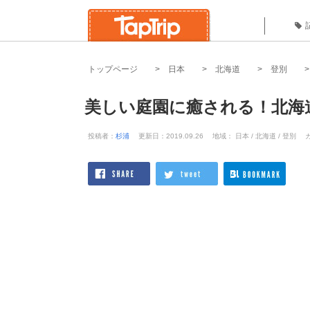
トップページ
日本
北海道
登別
美しい庭園に癒される！北海
投稿者：
杉浦
更新日：2019.09.26
地域： 日本 / 北海道 / 登別