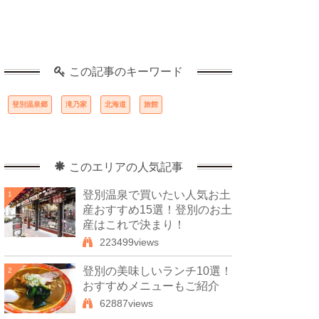
この記事のキーワード
登別温泉郷
滝乃家
北海道
旅館
このエリアの人気記事
登別温泉で買いたい人気お土
1
産おすすめ15選！登別のお土
産はこれで決まり！
223499views
登別の美味しいランチ10選！
2
おすすめメニューもご紹介
62887views