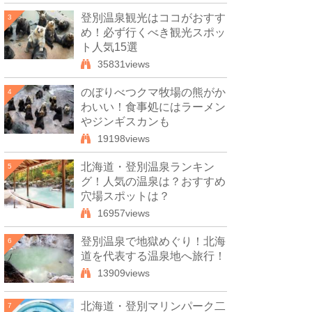
登別温泉観光はココがおすす
3
め！必ず行くべき観光スポッ
ト人気15選
35831views
のぼりべつクマ牧場の熊がか
4
わいい！食事処にはラーメン
やジンギスカンも
19198views
北海道・登別温泉ランキン
5
グ！人気の温泉は？おすすめ
穴場スポットは？
16957views
登別温泉で地獄めぐり！北海
6
道を代表する温泉地へ旅行！
13909views
北海道・登別マリンパーク二
7