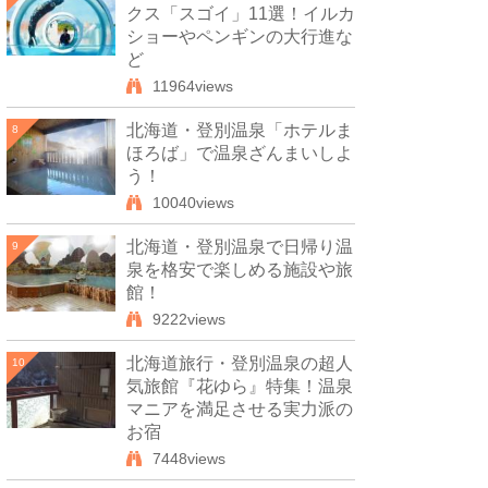
クス「スゴイ」11選！イルカ
ショーやペンギンの大行進な
ど
11964views
北海道・登別温泉「ホテルま
8
ほろば」で温泉ざんまいしよ
う！
10040views
北海道・登別温泉で日帰り温
9
泉を格安で楽しめる施設や旅
館！
9222views
北海道旅行・登別温泉の超人
10
気旅館『花ゆら』特集！温泉
マニアを満足させる実力派の
お宿
7448views