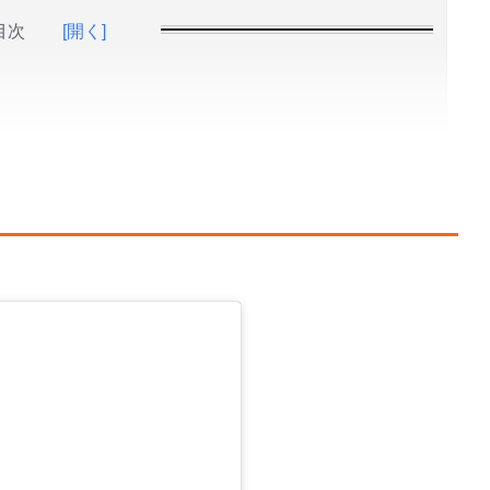
目次
[開く]