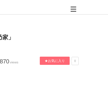
乃家」
,870
★お気に入り
0
views