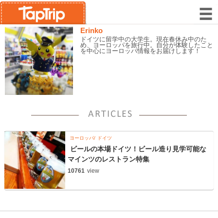
Erinko
ドイツに留学中の大学生。現在春休み中のた
め、ヨーロッパを旅行中。自分が体験したこと
を中心にヨーロッパ情報をお届けします！
ヨーロッパ
ドイツ
ビールの本場ドイツ！ビール造り見学可能な
マインツのレストラン特集
10761
view