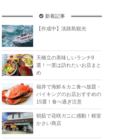
新着記事
【作成中】淡路島観光
天橋立の美味しいランチ9
選！一度は訪れたいお店まと
め
福井で海鮮＆カニ食べ放題・
バイキングのお店おすすめの
15選！食べ過ぎ注意
朝茹で花咲ガニに感動！根室
かさい商店