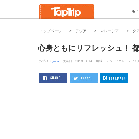
トップページ
アジア
マレーシア
ク
心身ともにリフレッシュ！ 都
投稿者：
lyrica
更新日：2019.04.14
地域： アジア / マレーシア /