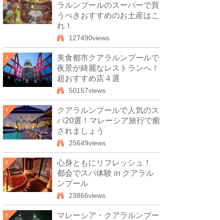
ラルンプールのスーパーで買
うべきおすすめのお土産はこ
れ！
127490views
美食都市クアラルンプールで
3
夜景が綺麗なレストランへ！
超おすすめ店４選
50157views
クアラルンプールで人気のス
4
パ20選！マレーシア旅行で癒
されましょう
25649views
心身ともにリフレッシュ！
5
都会でスパ体験 in クアラル
ンプール
23866views
マレーシア・クアラルンプー
6