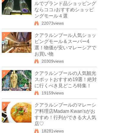
ルでブランド品ショッピング
ならココ♪おすすめショッピ
ングモール４選
22073views
クアラルンプール人気ショッ
7
ピングモール＆スーパー4
選！物価が安いマレーシアで
お買い物
20309views
クアラルンプールの人気観光
8
スポットおすすめ19選！絶対
に行くべき見どころ特集！
19159views
クアラルンプールのマレーシ
9
ア料理店Madam Kwan'sがお
すすめ！行列ができる大人気
店♡
18281views