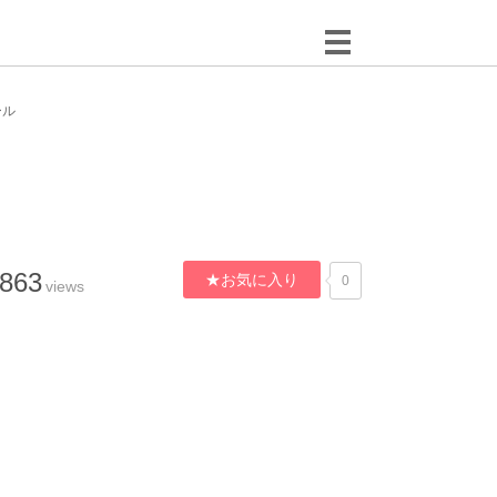
ール
,863
★お気に入り
0
views