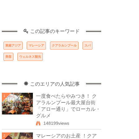
この記事のキーワード
東南アジア
マレーシア
クアラルンプール
スパ
美容
ウェルネス観光
このエリアの人気記事
一度食べたらやみつき！ ク
1
アラルンプール最大屋台街
「アロー通り」でローカル・
グルメ
148199views
マレーシアのお土産 ！クア
2