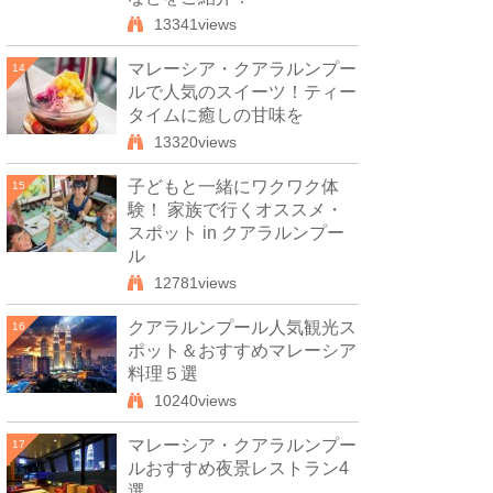
13341views
マレーシア・クアラルンプー
14
ルで人気のスイーツ！ティー
タイムに癒しの甘味を
13320views
子どもと一緒にワクワク体
15
験！ 家族で行くオススメ・
スポット in クアラルンプー
ル
12781views
クアラルンプール人気観光ス
16
ポット＆おすすめマレーシア
料理５選
10240views
マレーシア・クアラルンプー
17
ルおすすめ夜景レストラン4
選