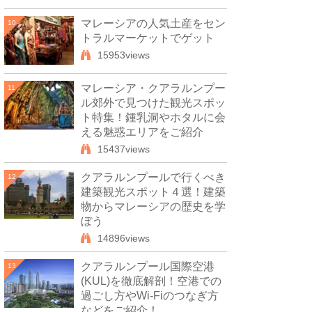
マレーシアの人気土産をセン
10
トラルマーケットでゲット
15953views
マレーシア・クアラルンプー
11
ル郊外で見つけた観光スポッ
ト特集！鍾乳洞やホタルに会
える魅惑エリアをご紹介
15437views
クアラルンプールで行くべき
12
建築観光スポット４選！建築
物からマレーシアの歴史を学
ぼう
14896views
クアラルンプール国際空港
13
(KUL)を徹底解剖！空港での
過ごし方やWi-Fiのつなぎ方
などをご紹介！