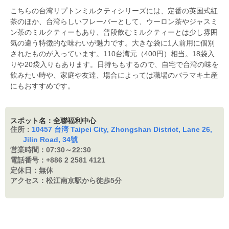
こちらの台湾リプトンミルクティシリーズには、定番の英国式紅
茶のほか、台湾らしいフレーバーとして、ウーロン茶やジャスミ
ン茶のミルクティーもあり、普段飲むミルクティーとは少し雰囲
気の違う特徴的な味わいが魅力です。大きな袋に1人前用に個別
されたものが入っています。110台湾元（400円）相当。18袋入
りや20袋入りもあります。日持ちもするので、自宅で台湾の味を
飲みたい時や、家庭や友達、場合によっては職場のバラマキ土産
にもおすすめです。
スポット名：全聯福利中心
住所：
10457 台湾 Taipei City, Zhongshan District, Lane 26,
Jilin Road, 34號
営業時間：
07:30～22:30
電話番号：
+886 2 2581 4121
定休日：
無休
アクセス：
松江南京駅から徒歩5分