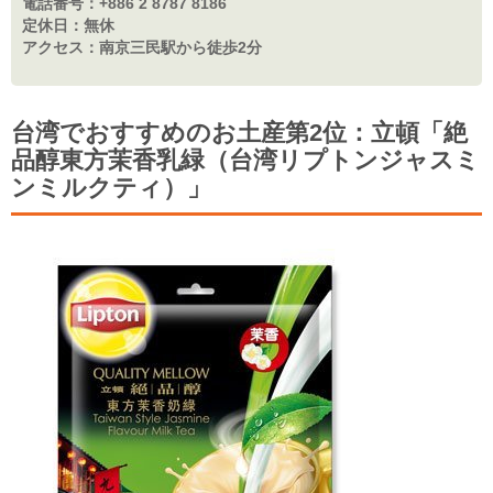
電話番号：
+886 2 8787 8186
定休日：
無休
アクセス：
南京三民駅から徒歩2分
台湾でおすすめのお土産第2位：立頓「絶
品醇東方茉香乳緑（台湾リプトンジャスミ
ンミルクティ）」