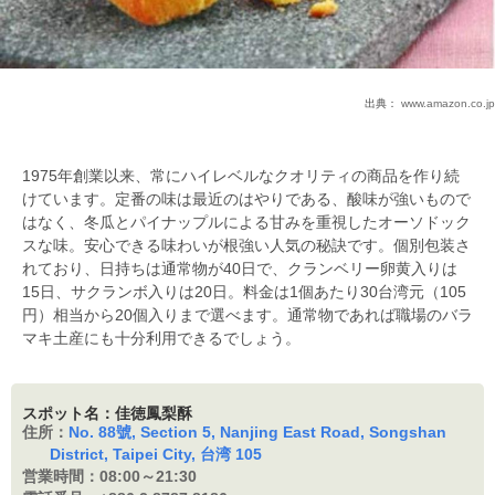
出典：
www.amazon.co.jp
1975年創業以来、常にハイレベルなクオリティの商品を作り続
けています。定番の味は最近のはやりである、酸味が強いもので
はなく、冬瓜とパイナップルによる甘みを重視したオーソドック
スな味。安心できる味わいが根強い人気の秘訣です。個別包装さ
れており、日持ちは通常物が40日で、クランベリー卵黄入りは
15日、サクランボ入りは20日。料金は1個あたり30台湾元（105
円）相当から20個入りまで選べます。通常物であれば職場のバラ
マキ土産にも十分利用できるでしょう。
スポット名：佳徳鳳梨酥
住所：
No. 88號, Section 5, Nanjing East Road, Songshan
District, Taipei City, 台湾 105
営業時間：
08:00～21:30