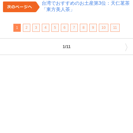
台湾でおすすめのお土産第3位：天仁茗茶
「東方美人茶」
1
2
3
4
5
6
7
8
9
10
11
〉
1/11