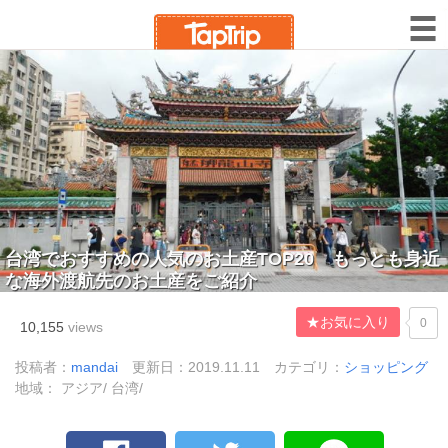
台湾でおすすめの人気のお土産TOP20 もっとも身近
な海外渡航先のお土産をご紹介
★お気に入り
0
10,155
views
投稿者：
mandai
更新日：2019.11.11
カテゴリ：
ショッピング
地域： アジア/ 台湾/