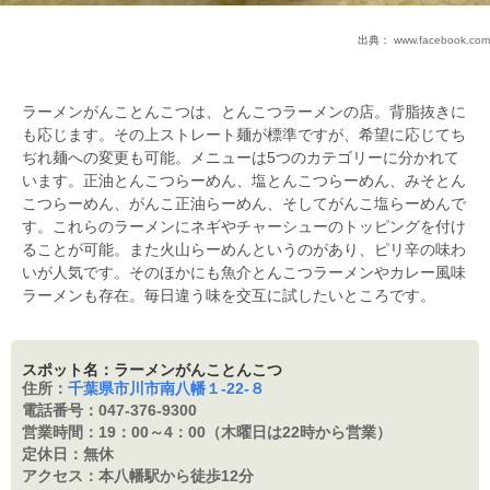
出典：
www.facebook.com
ラーメンがんことんこつは、とんこつラーメンの店。背脂抜きに
も応じます。その上ストレート麺が標準ですが、希望に応じてち
ぢれ麺への変更も可能。メニューは5つのカテゴリーに分かれて
います。正油とんこつらーめん、塩とんこつらーめん、みそとん
こつらーめん、がんこ正油らーめん、そしてがんこ塩らーめんで
す。これらのラーメンにネギやチャーシューのトッピングを付け
ることが可能。また火山らーめんというのがあり、ピリ辛の味わ
いが人気です。そのほかにも魚介とんこつラーメンやカレー風味
ラーメンも存在。毎日違う味を交互に試したいところです。
スポット名：ラーメンがんことんこつ
住所：
千葉県市川市南八幡１-22-８
電話番号：
047-376-9300
営業時間：
19：00～4：00（木曜日は22時から営業）
定休日：
無休
アクセス：
本八幡駅から徒歩12分