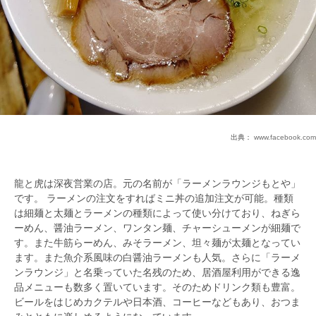
出典：
www.facebook.com
龍と虎は深夜営業の店。元の名前が「ラーメンラウンジもとや」
です。 ラーメンの注文をすればミニ丼の追加注文が可能。種類
は細麺と太麺とラーメンの種類によって使い分けており、ねぎら
ーめん、醤油ラーメン、ワンタン麺、チャーシューメンが細麺で
す。また牛筋らーめん、みそラーメン、坦々麺が太麺となってい
ます。また魚介系風味の白醤油ラーメンも人気。さらに「ラーメ
ンラウンジ」と名乗っていた名残のため、居酒屋利用ができる逸
品メニューも数多く置いています。そのためドリンク類も豊富。
ビールをはじめカクテルや日本酒、コーヒーなどもあり、おつま