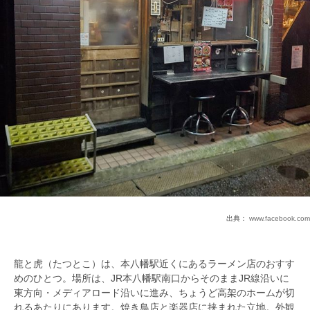
出典：
www.facebook.com
龍と虎（たつとこ）は、本八幡駅近くにあるラーメン店のおすす
めのひとつ。場所は、JR本八幡駅南口からそのままJR線沿いに
東方向・メディアロード沿いに進み、ちょうど高架のホームが切
れるあたりにあります。焼き鳥店と楽器店に挟まれた立地。外観