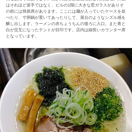
はそれほど派手ではなく、ビルの1階に大きな窓ガラスがありそ
の前には簡易席があります。ここには麺が入っていたケースを並
べたり、寸胴鍋が置いてあったりして、屋台のようなシズル感を
醸し出します。ラーメンの赤ちょうちんの後ろに入口。また青と
白が交互になったテントが目印です。店内は細長いカウンター席
となっています。