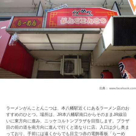
出典：
www.facebook.com
ラーメンがんことんこつは、本八幡駅近くにあるラーメン店のお
すすめのひとつ。場所は、JR本八幡駅南口からそのままJR線沿
いに東方向に進み、ニッケコルトンプラザを目指します。プラザ
目の前の道を南方向に進んで行くと道なりに店。入口は少し奥ま
っており、手前には遠くからでも目立つ赤の電飾看板「らーめ