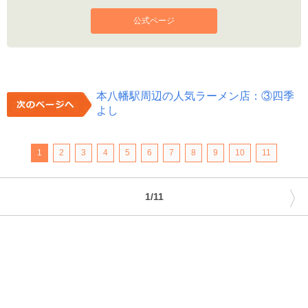
公式ページ
本八幡駅周辺の人気ラーメン店：③四季
よし
1
2
3
4
5
6
7
8
9
10
11
〉
1/11