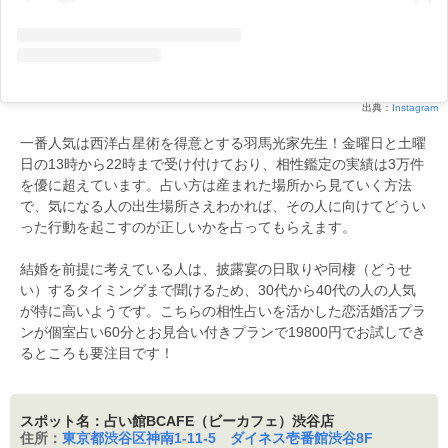
出典：
Instagram
一番人気は西洋占星術を得意とする羽馬光家先生！金曜日と土曜
日の13時から22時まで受け付けており、相性鑑定の実績は3万件
を優に超えています。占い方は産まれた場所から見ていく方法
で、気になる人の出生場所さえわかれば、その人に向けてどうい
った行動を起こすのが正しいかを占ってもらえます。
結婚を前提に考えている人は、披露宴の日取りや同棲（どうせ
い）するタイミングまで聞けるため、30代から40代の人の人気
が特に高いようです。こちらの相性占いを活かした恋活婚活プラ
ンが個室占い60分とお見合い付きプランで19800円でお試しでき
るところも要注目です！
スポット名：占い館BCAFE（ビーカフェ）渋谷店
住所：
東京都渋谷区神南1-11-5 ダイネス壱番館渋谷8F