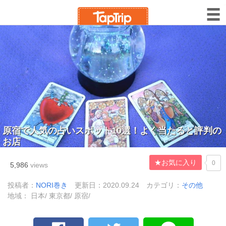
原宿で人気の占いスポット10選！よく当たると評判の
お店
★お気に入り
0
5,986
views
投稿者：
NORI巻き
更新日：2020.09.24
カテゴリ：
その他
地域： 日本/ 東京都/ 原宿/