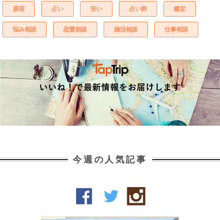
原宿
占い
安い
占い師
鑑定
悩み相談
恋愛相談
婚活相談
仕事相談
今週の人気記事