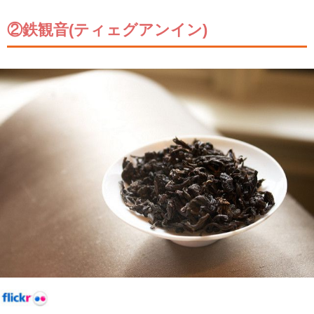
②鉄観音(ティェグアンイン)