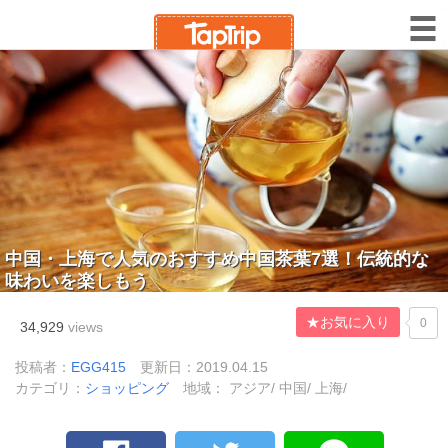
中国・上海で人気のおすすめ中国茶葉7選！伝統的な
味わいを楽しもう
★お気に入り
0
34,929
views
投稿者：
EGG415
更新日：2019.04.15
カテゴリ：
ショッピング
地域： アジア/ 中国/ 上海/