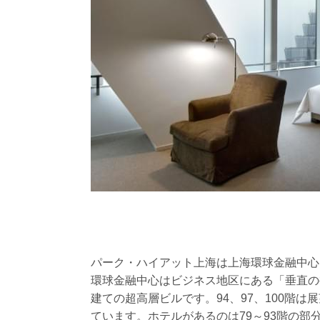
パーク・ハイアット上海は上海環球金融中心（Shangh
環球金融中心はビジネス地区にある「垂直の複
建ての超高層ビルです。94、97、100階
ています。ホテルがあるのは79～93階の