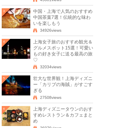
中国・上海で人気のおすすめ
3
中国茶葉7選！伝統的な味わ
いを楽しもう
34926views
上海女子旅のおすすめ観光＆
4
グルメスポット15選！可愛い
もの好き女子に送る最高の旅
♡
32034views
壮大な世界観！上海ディズニ
5
ー「カリブの海賊」がすごす
ぎる
27508views
上海ディズニータウンのおす
6
すめレストラン＆カフェまと
め