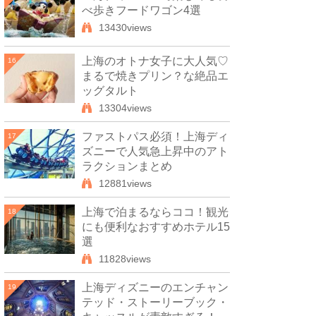
べ歩きフードワゴン4選
13430views
上海のオトナ女子に大人気♡
16
まるで焼きプリン？な絶品エ
ッグタルト
13304views
ファストパス必須！上海ディ
17
ズニーで人気急上昇中のアト
ラクションまとめ
12881views
上海で泊まるならココ！観光
18
にも便利なおすすめホテル15
選
11828views
上海ディズニーのエンチャン
19
テッド・ストーリーブック・