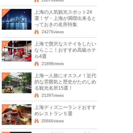
26076views
上海の人気観光スポット24
7
選！ザ・上海が満喫出来ると
っておきの名所特集
24275views
上海で贅沢なステイをしたい
8
ならここ！おすすめ高級ホテ
ル4選
21898views
上海一人旅にオススメ！近代
9
的な雰囲気と歴史がたのしめ
る観光名所15選！
21397views
上海ディズニーランドおすす
10
めレストラン５選
20666views