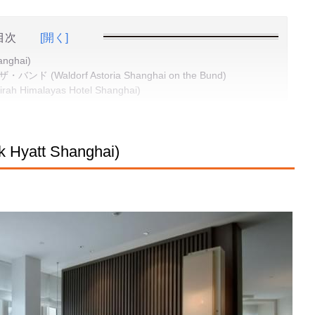
目次
[開く]
ghai)
ldorf Astoria Shanghai on the Bund)
malayas Hotel Shanghai)
tt Shanghai)