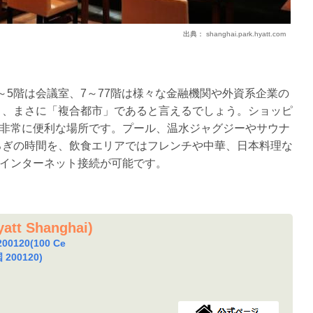
出典：
shanghai.park.hyatt.com
～5階は会議室、7～77階は様々な金融機関や外資系企業の
おり、まさに「複合都市」であると言えるでしょう。ショッピ
非常に便利な場所です。プール、温水ジャグジーやサウナ
ろぎの時間を、飲食エリアではフレンチや中華、日本料理な
インターネット接続が可能です。
t Shanghai)
120(100 Ce
国 200120)