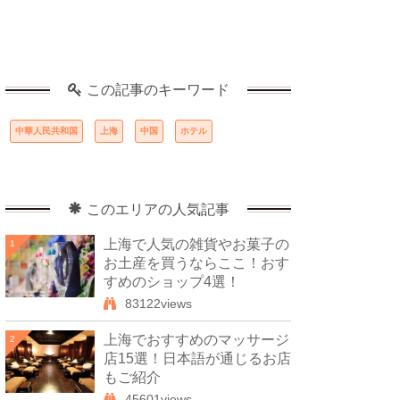
この記事のキーワード
中華人民共和国
上海
中国
ホテル
このエリアの人気記事
上海で人気の雑貨やお菓子の
1
お土産を買うならここ！おす
すめのショップ4選！
83122views
上海でおすすめのマッサージ
2
店15選！日本語が通じるお店
もご紹介
45601views