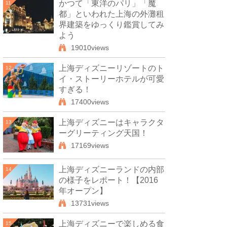
かつて「東洋のパリ」「魔
11
都」といわれた上海の外灘租
界建築をゆっくり鑑賞してみ
よう
19010views
上海ディズニーリゾートのト
12
イ・ストーリーホテルが可愛
すぎる！
17400views
上海ディズニーはキャラクタ
13
ーグリーティング天国！
17169views
上海ディズニーランドの内部
14
の様子をレポート！【2016
年オープン】
13731views
上海ディズニーで楽しめる食
15