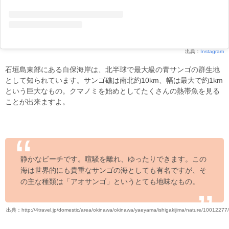
出典：
Instagram
石垣島東部にある白保海岸は、北半球で最大級の青サンゴの群生地
として知られています。サンゴ礁は南北約10km、幅は最大で約1km
という巨大なもの。クマノミを始めとしてたくさんの熱帯魚を見る
ことが出来ますよ。
静かなビーチです。喧騒を離れ、ゆったりできます。この
海は世界的にも貴重なサンゴの海としても有名ですが、そ
の主な種類は「アオサンゴ」というとても地味なもの。
出典：
http://4travel.jp/domestic/area/okinawa/okinawa/yaeyama/ishigakijima/nature/10012277/