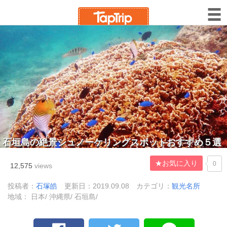
石垣島の絶景シュノーケリングスポットおすすめ５選
★お気に入り
0
12,575
views
投稿者：
石塚皓
更新日：2019.09.08
カテゴリ：
観光名所
地域： 日本/ 沖縄県/ 石垣島/