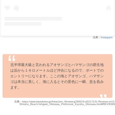
出典：
Instagram
北半球最大級と言われるアオサンゴとハマサンゴの群生地
は浜から１キロメートルほど沖合になるので、ボートでの
エントリーになります。ここの海とアオサンゴ、ハマサン
ゴは本当に美しく、海に入るとその景色に一瞬、息を呑み
ます。
出典：
https://www.tripadvisor.jp/Attraction_Review-g298223-d2217231-Reviews-or10-
Shiraho_Beach-Ishigaki_Okinawa_Prefecture_Kyushu_Okinawa.html#REVIEWS