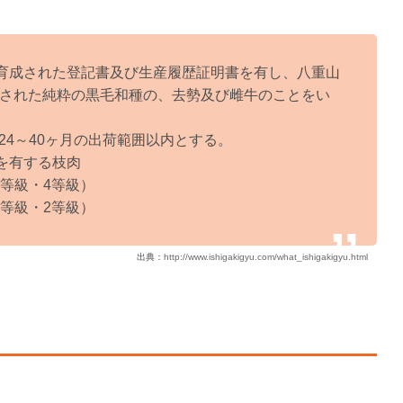
・育成された登記書及び生産履歴証明書を有し、八重山
理された純粋の黒毛和種の、去勢及び雌牛のことをい
で24～40ヶ月の出荷範囲以内とする。
を有する枝肉
等級・4等級）
等級・2等級）
出典：
http://www.ishigakigyu.com/what_ishigakigyu.html