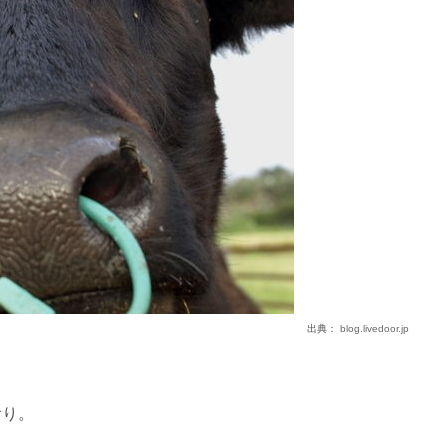
出典：
blog.livedoor.jp
おり。