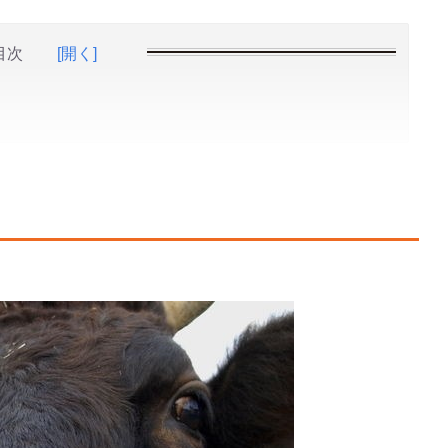
目次
[開く]