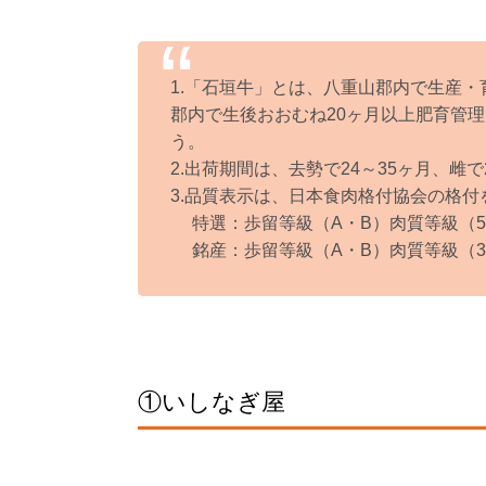
1.「石垣牛」とは、八重山郡内で生産
郡内で生後おおむね20ヶ月以上肥育管
う。
2.出荷期間は、去勢で24～35ヶ月、雌
3.品質表示は、日本食肉格付協会の格付
特選：歩留等級（A・B）肉質等級（5
銘産：歩留等級（A・B）肉質等級（3
①いしなぎ屋