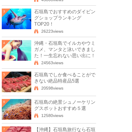
石垣島でおすすめのダイビン
3
グショップランキング
TOP20！
26223views
沖縄・石垣島でイルカやウミ
4
ガメ、マンタと泳いできまし
た！一生忘れない思い出に！
24563views
石垣島でしか食べることがで
5
きない絶品特産品5選
20598views
石垣島の絶景シュノーケリン
6
グスポットおすすめ５選
12580views
【沖縄】石垣島旅行なら石垣
7