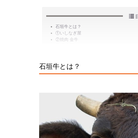
石垣牛とは？
①いしなぎ屋
②焼肉 金牛
石垣牛とは？