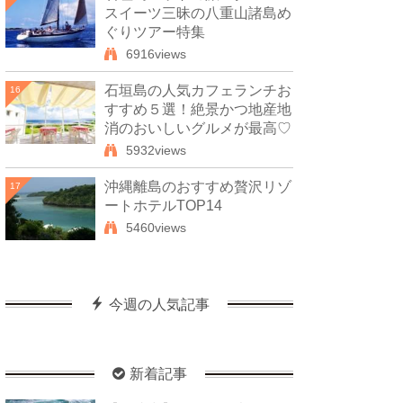
スイーツ三昧の八重山諸島め
ぐりツアー特集
6916views
石垣島の人気カフェランチお
16
すすめ５選！絶景かつ地産地
消のおいしいグルメが最高♡
5932views
沖縄離島のおすすめ贅沢リゾ
17
ートホテルTOP14
5460views
今週の人気記事
新着記事