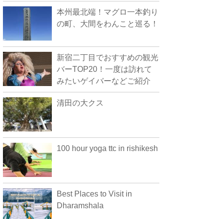
本州最北端！マグロ一本釣り
の町、大間をわんこと巡る！
新宿二丁目でおすすめの観光
バーTOP20！一度は訪れて
みたいゲイバーなどご紹介
清田の大クス
100 hour yoga ttc in rishikesh
Best Places to Visit in
Dharamshala