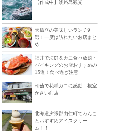
【作成中】淡路島観光
天橋立の美味しいランチ9
選！一度は訪れたいお店まと
め
福井で海鮮＆カニ食べ放題・
バイキングのお店おすすめの
15選！食べ過ぎ注意
朝茹で花咲ガニに感動！根室
かさい商店
北海道夕張郡由仁町でわんこ
とおすすめアイスクリー
ム！！