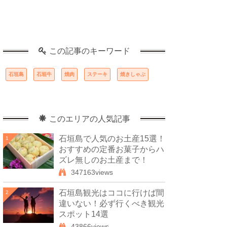
この記事のキーワード
石垣島
石垣牛
焼肉
ステーキ
焼きしゃぶ
このエリアの人気記事
石垣島で人気のお土産15選！
1
おすすめの定番お菓子からハ
ズレ無しのお土産まで！
347163views
石垣島観光はココに行けば間
2
違いない！必ず行くべき観光
スポット14選
43866views