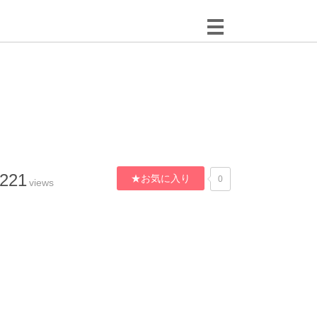
,221
★お気に入り
0
views