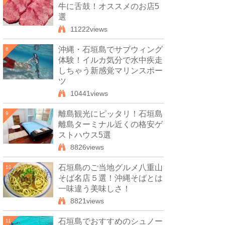
牛に舌鼓！オススメのお店5
選
11222views
沖縄・石垣島でサブウィング
8
体験！イルカ気分で水中疾走
しちゃう新感覚マリンスポー
ツ
10441views
離島観光にピッタリ！石垣島
9
離島ターミナル近くの格安ゲ
ストハウス5選
8826views
石垣島のご当地グルメ八重山
10
そば名店５選！沖縄そばとは
一味違う美味しさ！
8821views
石垣島でおすすめのシュノー
11