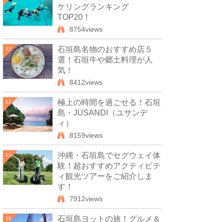
ケリングランキング
TOP20！
8754views
石垣島名物のおすすめ店５
12
選！石垣牛や郷土料理が人
気！
8412views
極上の時間を過ごせる！石垣
13
島・JUSANDI（ユサンデ
ィ）
8159views
沖縄・石垣島でセグウェイ体
14
験！超おすすめアクティビテ
ィ観光ツアーをご紹介しま
す！
7912views
石垣島ヨットの旅！グルメ＆
15