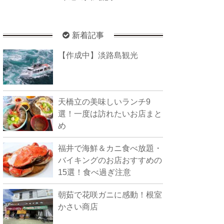
新着記事
【作成中】淡路島観光
天橋立の美味しいランチ9
選！一度は訪れたいお店まと
め
福井で海鮮＆カニ食べ放題・
バイキングのお店おすすめの
15選！食べ過ぎ注意
朝茹で花咲ガニに感動！根室
かさい商店