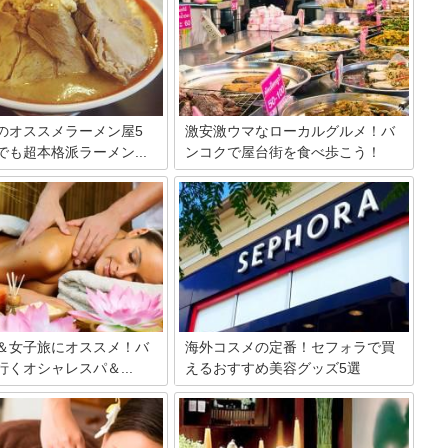
のオススメラーメン屋5
激安激ウマなローカルグルメ！バ
でも超本格派ラーメン...
ンコクで屋台街を食べ歩こう！
客のみならず、在住者も多い
タイ・バンコク旅行の醍醐味といえばや
バンコク。タイではラーメン
っぱり屋台での食事！現地の人たちの熱
なっていて、特に日本人が多
気に包まれながらオープンエアで気持ち
ロー、アソークなどのエリア
よくローカルフードを味わえるのは屋台
で日本かと思うほどあちこち
街ならではの極上の楽しみ。まだ食べた
屋があり、激しくしのぎを削
ことのない人もタイ独特の甘酸っぱい辛
。今回は、そんなバンコクの
さや南国フルーツなどローカルスイーツ
ーメン屋を5つ、ご紹介しま
にきっとハマるはず！
＆女子旅にオススメ！バ
海外コスメの定番！セフォラで買
くオシャレスパ＆...
えるおすすめ美容グッズ5選
リラックスといえば古式マッ
海外コスメの定番といったらセフォラ！
メージが払拭される！新たな
フランスのお店ですが、実はタイでも購
観光スポット・スパを気軽に
入できちゃうんです。今回は種類豊富な
験！頭を空っぽにして忙しい
コスメの中からおすすめを紹介します。