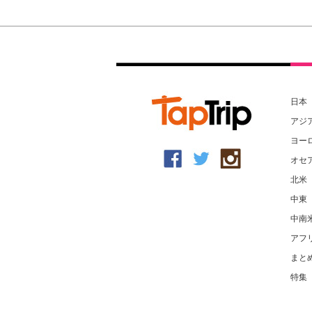
日本
アジ
ヨー
オセ
北米
中東
中南
アフ
まと
特集