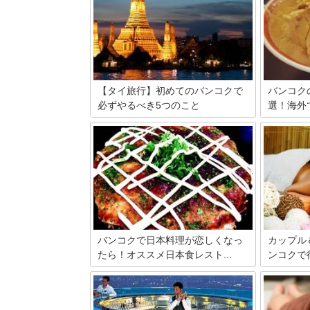
【タイ旅行】初めてのバンコクで
バンコク
必ずやるべき5つのこと
選！海外
微笑みの国タイの首都バンコク。 ここに
日本人観光
は、優しい国民、美味しい食事、独特の
タイの首都
文化があり、その全てが魅力的です。 今
がブームに
回はそんなタイ・バンコクに行くときに
く住むトン
は必ずやるべき5つのことをご紹介しま
では、まる
す。
にラーメン
っています
オススメラ
す。
バンコクで日本料理が恋しくなっ
カップル
たら！オススメ日本食レスト...
ンコクで行
日本でも大人気のタイ料理。バンコクに
バンコクで
行くと安くて美味しい地元の料理も楽し
サージのイ
みの一つですが、辛いものが多かった
タイの注目
り、日本では食べ慣れないスパイスがた
街なかで体