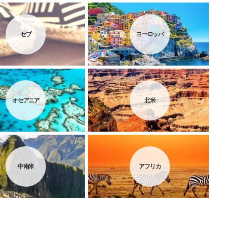
セブ
ヨーロッパ
オセアニア
北米
中南米
アフリカ