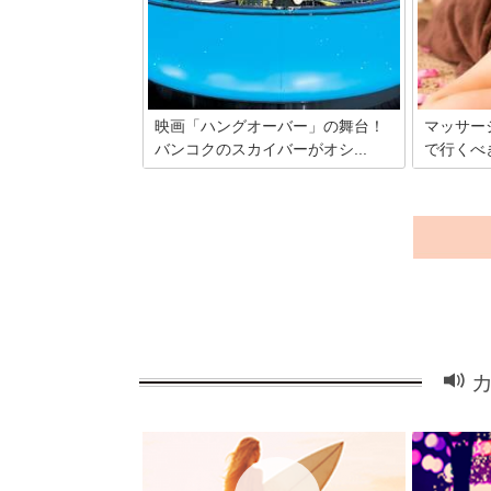
くさん使われていたりと、胃に負担がか
日常を忘れ
かってしまうことも。そんな時、懐かし
至福の時。
の日本料理を食べたくなりませんか？今
パをご紹介
回は、バンコク市内のオススメ日本食レ
ストランを5つ、ご紹介します。
映画「ハングオーバー」の舞台！
マッサー
バンコクのスカイバーがオシ...
で行くべき
人気映画「ハングオーバー」のロケ地と
スパ王国で
しても使われた、屋上からの絶景が言葉
があります
にならないほど美しいホテルルブア。映
一軒家の隠
画を観た人はもちろんそうでない人も、
で体験する
誰でも深く感動すること間違いなしの天
の時間を約
空バーでおいしいお酒とともに景色にも
せりのスパ
酔いしれよう！
ょうか。