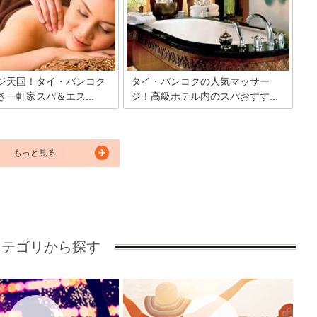
、心も身体もときほぐされる
ぜひ味わってほしい極上のス
。
ジ天国！タイ・バンコク
タイ・バンコクの人気マッサー
一軒家スパ＆エス...
ジ！高級ホテル内のスパおすす...
あるタイにはたくさんのスパ
今やスパ目当てで訪れる人もたくさんい
。その中でも人気のあるのが
る、スパ大国タイ。中でも高級感あふれ
れ家的スパ。癒しの空間の中
る一流ホテルにあるスパなら、夢見心地
トリートメントはどこも極上
の極楽気分を心ゆくまで堪能できちゃ
もっと見る
束してくれます。至れり尽く
う。体も喜ぶ天然オイルで、一流セラピ
体験をぜひタイでいかがでし
ストによる芸術的なマッサージをどう
ぞ。
カテゴリから探す