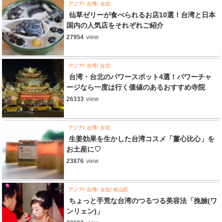
アジア
台湾
台北
仙草ゼリーが食べられるお店10選！台湾と日本
国内の人気店をそれぞれご紹介
27954
view
アジア
台湾
台北
台湾・台北のパワースポット4選！パワーチャ
ージなら一度は行く価値のあるおすすめ寺院
26333
view
アジア
台湾
台北
生姜効果を生かした台湾コスメ「薑心比心」を
お土産に♡
23876
view
アジア
台湾
台北
松山区
ちょっと手荒な台湾のつるつる美容法「挽臉(ワ
ンリェン)」