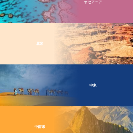
オセアニア
北米
中東
中南米