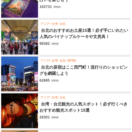
102731
view
アジア
台湾
台北
台北のおすすめお土産15選！必ず手にいれたい
人気のパイナップルケーキや文房具！
98382
view
アジア
台湾
台北
西門町
台北の原宿はここ西門町！流行りのショッピン
グを網羅しよう
62685
view
アジア
台湾
台北
台湾・台北観光の人気スポット！必ず行くべき
おすすめ観光スポット15選
28301
view