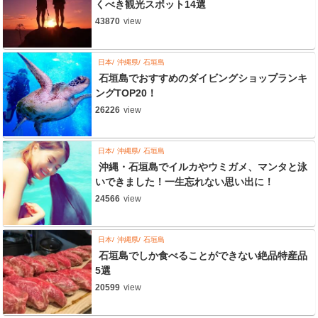
くべき観光スポット14選
43870
view
日本
沖縄県
石垣島
石垣島でおすすめのダイビングショップランキ
ングTOP20！
26226
view
日本
沖縄県
石垣島
沖縄・石垣島でイルカやウミガメ、マンタと泳
いできました！一生忘れない思い出に！
24566
view
日本
沖縄県
石垣島
石垣島でしか食べることができない絶品特産品
5選
20599
view