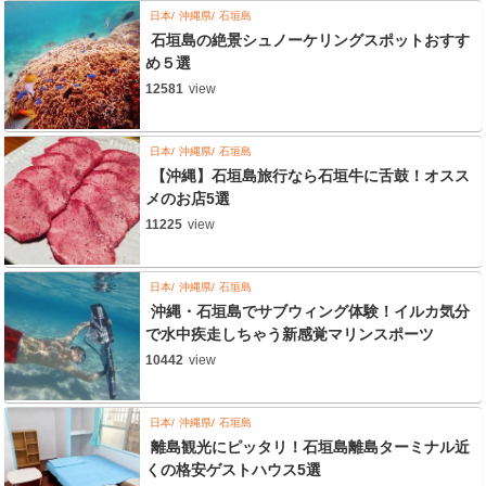
日本
沖縄県
石垣島
石垣島の絶景シュノーケリングスポットおすす
め５選
12581
view
日本
沖縄県
石垣島
【沖縄】石垣島旅行なら石垣牛に舌鼓！オスス
メのお店5選
11225
view
日本
沖縄県
石垣島
沖縄・石垣島でサブウィング体験！イルカ気分
で水中疾走しちゃう新感覚マリンスポーツ
10442
view
日本
沖縄県
石垣島
離島観光にピッタリ！石垣島離島ターミナル近
くの格安ゲストハウス5選