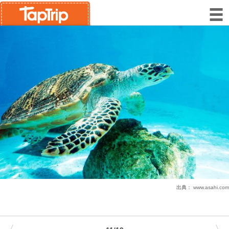
出典：
www.asahi.com