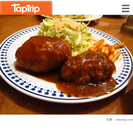
出典：
tabelog.com