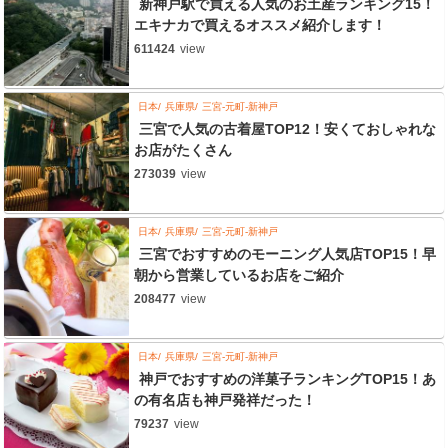
新神戸駅で買える人気のお土産ランキング15！
エキナカで買えるオススメ紹介します！
611424
view
日本
兵庫県
三宮-元町-新神戸
三宮で人気の古着屋TOP12！安くておしゃれな
お店がたくさん
273039
view
日本
兵庫県
三宮-元町-新神戸
三宮でおすすめのモーニング人気店TOP15！早
朝から営業しているお店をご紹介
208477
view
日本
兵庫県
三宮-元町-新神戸
神戸でおすすめの洋菓子ランキングTOP15！あ
の有名店も神戸発祥だった！
79237
view