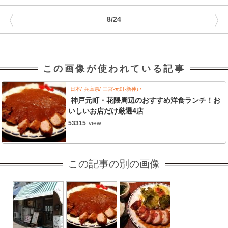
〈
〉
8/24
この画像が使われている記事
日本
兵庫県
三宮-元町-新神戸
神戸元町・花隈周辺のおすすめ洋食ランチ！お
いしいお店だけ厳選4店
53315
view
この記事の別の画像