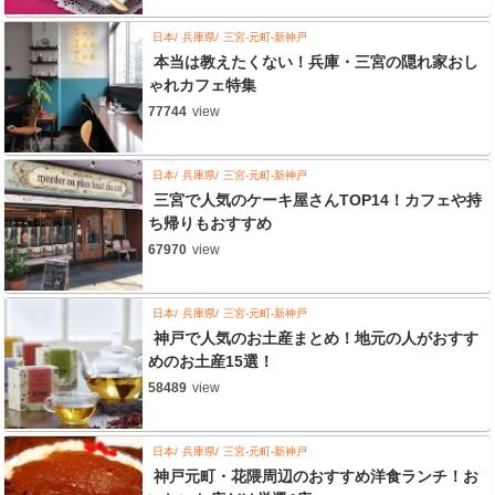
日本
兵庫県
三宮-元町-新神戸
本当は教えたくない！兵庫・三宮の隠れ家おし
ゃれカフェ特集
77744
view
日本
兵庫県
三宮-元町-新神戸
三宮で人気のケーキ屋さんTOP14！カフェや持
ち帰りもおすすめ
67970
view
日本
兵庫県
三宮-元町-新神戸
神戸で人気のお土産まとめ！地元の人がおすす
めのお土産15選！
58489
view
日本
兵庫県
三宮-元町-新神戸
神戸元町・花隈周辺のおすすめ洋食ランチ！お