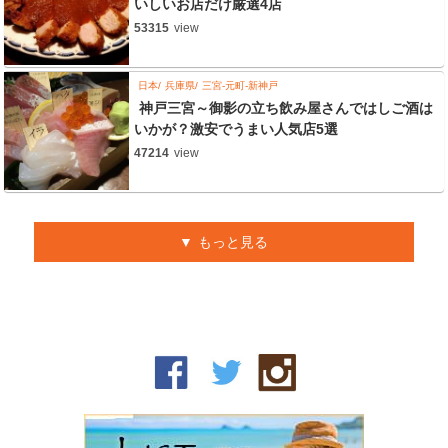
いしいお店だけ厳選4店
53315
view
日本
兵庫県
三宮-元町-新神戸
神戸三宮～御影の立ち飲み屋さんではしご酒は
いかが？激安でうまい人気店5選
47214
view
もっと見る