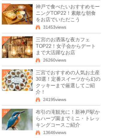
神戸で食べたいおすすめモー
11
ニングTOP22！素敵な朝食
をお店でいただこう
31453views
三宮のお洒落な夜カフェ
12
TOP22！女子会からデート
まで大活躍なお店
26260views
三宮でおすすめの人気お土産
13
30選！定番スイーツから幻の
クッキーまで厳選してご紹
介！
24195views
布引の滝観光に！新神戸駅か
14
らハーブ園までミニ・トレッ
キングコースご紹介
13646views