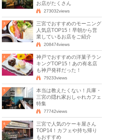
お店がたくさん
273032views
三宮でおすすめのモーニング
3
人気店TOP15！早朝から営
業しているお店をご紹介
208474views
神戸でおすすめの洋菓子ラン
4
キングTOP15！あの有名店
も神戸発祥だった！
79233views
本当は教えたくない！兵庫・
5
三宮の隠れ家おしゃれカフェ
特集
77742views
三宮で人気のケーキ屋さん
6
TOP14！カフェや持ち帰り
もおすすめ