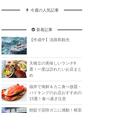
今週の人気記事
新着記事
【作成中】淡路島観光
天橋立の美味しいランチ9
選！一度は訪れたいお店まと
め
福井で海鮮＆カニ食べ放題・
バイキングのお店おすすめの
15選！食べ過ぎ注意
朝茹で花咲ガニに感動！根室