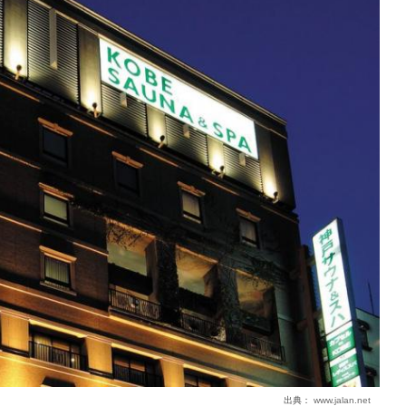
出典：
www.jalan.net