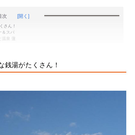
目次
[開く]
くさん！
ナ＆スパ
温泉 蓮
な銭湯がたくさん！