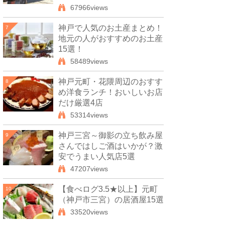
67966views
神戸で人気のお土産まとめ！
7
地元の人がおすすめのお土産
15選！
58489views
神戸元町・花隈周辺のおすす
8
め洋食ランチ！おいしいお店
だけ厳選4店
53314views
神戸三宮～御影の立ち飲み屋
9
さんではしご酒はいかが？激
安でうまい人気店5選
47207views
【食べログ3.5★以上】元町
10
（神戸市三宮）の居酒屋15選
33520views