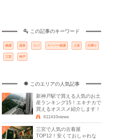
この記事のキーワード
銭湯
温泉
スパ
スーパー銭湯
入浴
日帰り
三宮
神戸
このエリアの人気記事
新神戸駅で買える人気のお土
1
産ランキング15！エキナカで
買えるオススメ紹介します！
611410views
三宮で人気の古着屋
2
TOP12！安くておしゃれな