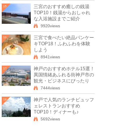
三宮のおすすめ癒しの銭湯
15
TOP10！銭湯からおしゃれ
な入浴施設までご紹介
9920views
三宮で食べたい絶品パンケー
16
キTOP18！ふわふわを体験
しよう
8941views
神戸のおすすめホテル15選！
17
異国情緒あふれる街神戸市の
観光・ビジネスにぴったり
7444views
神戸で人気のランチビュッフ
18
ェレストランおすすめ
TOP10！ディナーも♪
5692views