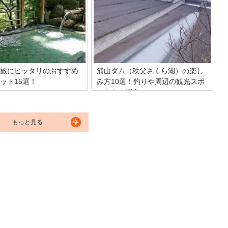
・秩父でもじわじわと人気にな
話もよく聞く埼玉県の秩父長瀞にある
す。新鮮なホルモンを炭火で炙
「阿左美冷蔵」のかき氷。天然水で作っ
る至福の時を過ごしてみません
たフワフワの氷が山のようにそびえ立つ
は、秩父で人気のホルモン焼き
姿はインパクト抜群！大量に食べても頭
お伝えしていきます。
が痛くならない事でも有名です。そんな
阿左美冷蔵のおすすめメニューをまとめ
てみました。
旅にピッタリのおすすめ
浦山ダム（秩父さくら湖）の楽し
ット15選！
み方10選！釣りや周辺の観光スポ
ットもご紹介
ちょっと離れて旅に出ましょ
良い女子旅で行くなら、日帰
埼玉県秩父市にある荒川水系の浦山ダ
、連泊でも楽しめる観光スポッ
ム。重力式のコンクリートダムとして
にはあります。遠くへ行くだけ
もっと見る
は、日本で2番目の大きさを誇る巨大な
はありません。楽しくおしゃべ
ダムです。秩父の中心市街地からのアク
ら、旅の計画を立ててみません
セスがよく、ダムの内部も一般に公開さ
秩父の女子旅、おすすめスポッ
れているので観光に最適。周辺にも、浦
介です！
山ダムとあわせて観光したい人気のスポ
ットがあります。