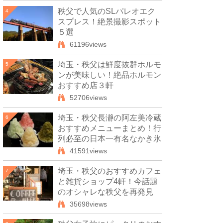
秩父で人気のSLパレオエク
4
スプレス！絶景撮影スポット
５選
61196views
埼玉・秩父は鮮度抜群ホルモ
5
ンが美味しい！絶品ホルモン
おすすめ店３軒
52706views
埼玉・秩父長瀞の阿左美冷蔵
6
おすすめメニューまとめ！行
列必至の日本一有名なかき氷
41591views
埼玉・秩父のおすすめカフェ
7
と雑貨ショップ4軒！今話題
のオシャレな秩父を再発見
35698views