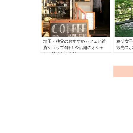
かう途中のおススメポイントや撮影スポ
が、埼玉
ットをまとめてみました。四季折々の秩
っていま
父の自然とSLのコラボをお楽しみくださ
って食べ
い。
か？今回
のお店を
埼玉・秩父のおすすめカフェと雑
秩父女子
貨ショップ4軒！今話題のオシャ
観光スポ
レな秩父を再発見
都会から
う。仲の
秩父連山をはじめとする自然豊かな秩
り、一泊
父。そんな秩父で散策といえば山々で自
トが秩父
然を満喫するという印象がありますが、
が旅行で
実は魅力的なカフェや雑貨店があるんで
りしなが
す。そんな意外な一面をもったオシャレ
か。関東
な秩父のオススメのお店をご紹介しま
トのご紹
す。