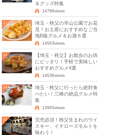
＆グッズ特集
14788views
埼玉・秩父の羊山公園でお花
17
見！お土産におすすめなご当
地B級グルメ＆お酒６選
14563views
【埼玉・秩父】お散歩のお供
18
にピッタリ！手軽で美味しい
おすすめグルメ4選
14536views
埼玉・秩父に行ったら絶対食
19
べたい！三峰の絶品グルメ特
集
13983views
完売必須！秩父生まれのウイ
20
スキー、イチローズモルトを
味わう！