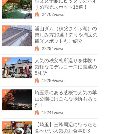
秩父女子旅にピッタリのおす
8
すめ観光スポット15選！
24702views
浦山ダム（秩父さくら湖）の
9
楽しみ方10選！釣りや周辺の
観光スポットもご紹介
22294views
人気の秩父札所巡りを体験！
10
気軽なモデルコースに厳選の
5札所
18289views
埼玉県にある芝桜で人気の羊
11
山公園にはこんな場所もあっ
た！
18241views
【埼玉】三峰周辺に行ったら
12
食べたい人気のお食事処3