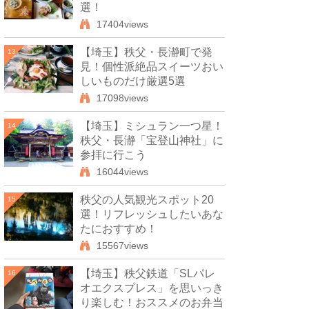
選！
17404views
【埼玉】秩父・長瀞町で発
13
見！個性派絶品スイーツおい
しいものだけ厳選5選
17098views
【埼玉】ミシュラン一つ星！
14
秩父・長瀞「宝登山神社」に
参拝に行こう
16044views
秩父の人気観光スポット20
15
選！リフレッシュしたいあな
たにおすすめ！
15567views
【埼玉】秩父鉄道「SLパレ
16
オエクスプレス」を思いっき
り楽しむ！おススメのお弁当