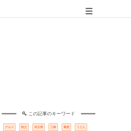
この記事のキーワード
グルメ
秩父
埼玉県
三峰
蕎麦
うどん