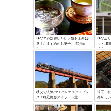
秩父で絶対買いたい人気お土産15
秩父エリ
選！おすすめのお菓子、漬け物
ット15
も！
紹介
秩父のお土産といえば何を思い浮かべま
秩父エリ
すか？今回は、芝桜や札所巡り、夜祭り
を案内し
などで知られる秩父を訪れた際にお土産
然に囲ま
選びに迷わないように、珠玉の名産品を
なす川遊
多数ご紹介。秩父の菓子店は老舗が多
西、東、
く、古くからあるお菓子、また時代に合
ところで
わせて新たに作られたお菓子、両方あり
の中でも
ます。どちらがお好みでしょうか。
厳選しま
秩父で人気のSLパレオエクスプレ
埼玉・秩
ス！絶景撮影スポット５選
美味しい
店３軒
埼玉県の熊谷からSLパレオプレスに乗車
できるのはご存知でしょうか？秩父へ向
全国的に