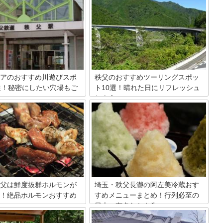
アのおすすめ川遊びスポ
秩父のおすすめツーリングスポッ
選！秘密にしたい穴場もご
ト10選！晴れた日にリフレッシュ
しよう
アで川遊びが楽しめるスポット
埼玉県の人気観光地「秩父」。豊かな自
ます。埼玉県の秩父エリアは自
然が広がる秩父は、ツーリングでおすす
れ、荒川とその支流が多数織り
めの観光スポットや施設などがたくさん
びスポット。秩父駅を中心に
あります。これからツーリングで秩父を
北、そして奥秩父といろいろな
訪れやすいように、選び抜いた10ヶ所の
川遊びが楽しめます。今回はそ
スポットで人気の理由やおすすめポイン
おすすめの場所ばかりを15か所
トをご紹介いたします。
した。
父は鮮度抜群ホルモンが
埼玉・秩父長瀞の阿左美冷蔵おす
！絶品ホルモンおすすめ
すめメニューまとめ！行列必至の
日本一有名なかき氷
親しまれているホルモン焼です
夏の3時間待ちは当たり前！・・なんて