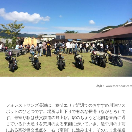
出典：
www.facebook.com
フォレストサンズ長瀞は、秩父エリア近辺でのおすすめ川遊びス
ポットのひとつです。場所は川下りで有名な長瀞（ながとろ）で
す。最寄り駅は秩父鉄道の野上駅。駅のちょうど北側を東西に通
じている弁天通りを荒川のある東側に歩いていき、途中川の手前
にある高砂橋交差点を、右（南側）に進みます。そのまま北桜通