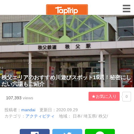
秩父エリアのおすすめ川遊びスポット15選！秘密にし
たい穴場もご紹介
★お気に入り
0
107,393
views
投稿者：
mandai
更新日：2020.09.29
カテゴリ：
アクティビティ
地域： 日本/ 埼玉県/ 秩父/