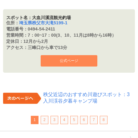
スポット名：大血川溪流観光釣場
住所：
埼玉県秩父市大滝5199-1
電話番号：
0494-54-2411
営業時間：
7：00~17：00(3、10、11月は8時から16時）
定休日：
12月から2月
アクセス：
三峰口から車で13分
公式ページ
秩父近辺のおすすめ川遊びスポット：3
入川渓谷夕暮キャンプ場
1
2
3
4
5
6
7
8