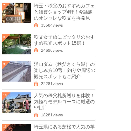
埼玉・秩父のおすすめカフェ
7
と雑貨ショップ4軒！今話題
のオシャレな秩父を再発見
35684views
秩父女子旅にピッタリのおす
8
すめ観光スポット15選！
24696views
浦山ダム（秩父さくら湖）の
9
楽しみ方10選！釣りや周辺の
観光スポットもご紹介
22281views
人気の秩父札所巡りを体験！
10
気軽なモデルコースに厳選の
5札所
18281views
埼玉県にある芝桜で人気の羊
11