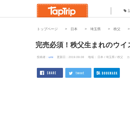
トップページ
日本
埼玉県
秩父
完売必須！秩父生まれのウイ
投稿者：
umi
更新日：2019.09.08
地域： 日本 / 埼玉県 / 秩父
カ