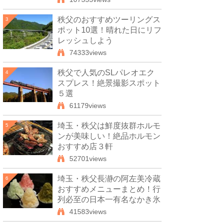
秩父のおすすめツーリングス
3
ポット10選！晴れた日にリフ
レッシュしよう
74333views
秩父で人気のSLパレオエク
4
スプレス！絶景撮影スポット
５選
61179views
埼玉・秩父は鮮度抜群ホルモ
5
ンが美味しい！絶品ホルモン
おすすめ店３軒
52701views
埼玉・秩父長瀞の阿左美冷蔵
6
おすすめメニューまとめ！行
列必至の日本一有名なかき氷
41583views