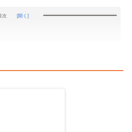
目次
[開く]