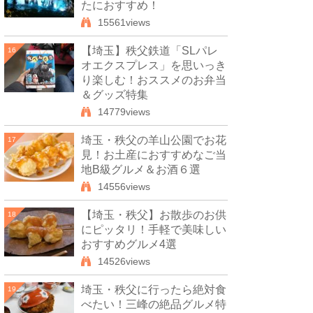
たにおすすめ！
15561views
【埼玉】秩父鉄道「SLパレ
16
オエクスプレス」を思いっき
り楽しむ！おススメのお弁当
＆グッズ特集
14779views
埼玉・秩父の羊山公園でお花
17
見！お土産におすすめなご当
地B級グルメ＆お酒６選
14556views
【埼玉・秩父】お散歩のお供
18
にピッタリ！手軽で美味しい
おすすめグルメ4選
14526views
埼玉・秩父に行ったら絶対食
19
べたい！三峰の絶品グルメ特