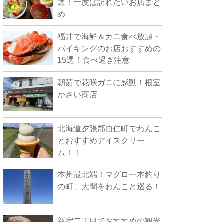
選！一度は訪れたいお店まと
め
福井で海鮮＆カニ食べ放題・
バイキングのお店おすすめの
15選！食べ過ぎ注意
朝茹で花咲ガニに感動！根室
かさい商店
北海道夕張郡由仁町でわんこ
とおすすめアイスクリー
ム！！
本州最北端！マグロ一本釣り
の町、大間をわんこと巡る！
新宿二丁目でおすすめの観光