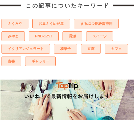
この記事についたキーワード
ふくろや
お豆ふうめだ屋
まるぶつ長瀞雷神同
みやま
PNB-1253
長瀞
スイーツ
イタリアンジェラート
和菓子
豆腐
カフェ
古書
ギャラリー