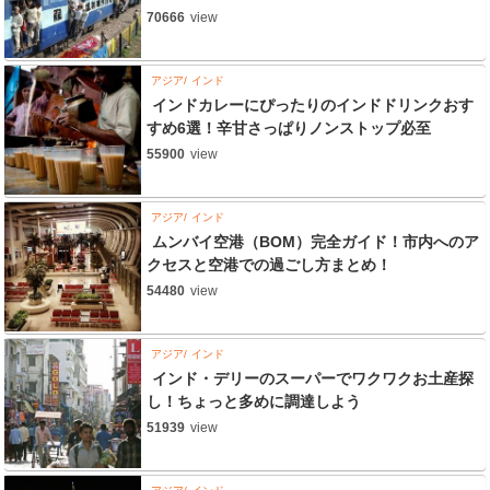
70666
view
アジア
インド
インドカレーにぴったりのインドドリンクおす
すめ6選！辛甘さっぱりノンストップ必至
55900
view
アジア
インド
ムンバイ空港（BOM）完全ガイド！市内へのア
クセスと空港での過ごし方まとめ！
54480
view
アジア
インド
インド・デリーのスーパーでワクワクお土産探
し！ちょっと多めに調達しよう
51939
view