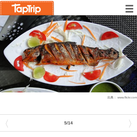
出典：
www.flickr.com
〈
〉
5/14