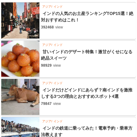
アジア
インド
インドの人気のお土産ランキングTOP15選！絶
対おすすめはこれ！
392468
view
アジア
インド
甘いインドのデザート特集！激甘がくせになる
絶品スイーツ
98929
view
アジア
インド
インドだけどインドにあらず？南インドを激推
しする3つの理由とおすすめスポット4選
79847
view
アジア
インド
インドの鉄道に乗ってみた！電車予約・乗車方
法教えます