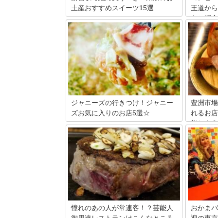
土産おすすめスイーツ15選
王道から
をご紹介
新宿駅といえば日本一利用者の多い駅で
す。当然そんな駅の中に、お土産屋さん
便利なコ
は数知れず。その中でも駅周辺で買うこ
ウイスキ
とができる特におすすめなお土産屋さん
類のお酒
を15店舗ご紹介します。東京土産の参考
ップが豊
にしていただければと思います。
のお気に
コンビニ
ニで販売
めの商品
いきます
ジャニーズの行きつけ！ジャニー
豊洲市場
ズお気に入りのお店5選☆
れるお店
能しよう
今をときめくアイドルたちが通う、お気
に入りのお店って気になりませんか？も
東京の台
ちろん味も美味しい名店ぞろい。今回は
2018年
ジャニーズメンバーの通う行きつけ店を
時代と同
厳選して5店紹介します。運が良ければ
目を集め
好きなアイドルに会えるかも！？
な食材は
でも食べ
しなんで
をぜひ楽
憧れのあの人が常連客！？芸能人
おかまバ