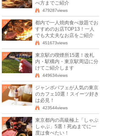
べ方までご紹介
479287views
都内で一人焼肉食べ放題でお
13
すすめのお店TOP13！一人
でも大丈夫なお店をご紹介
451673views
東京駅の喫煙所15選！改札
14
内・駅構内・東京駅周辺に分
けてご紹介します
449634views
ジャンボパフェが人気の東京
15
のカフェ10選！スイーツ好き
は必見！
423544views
東京都内の高級極上「しゃぶ
16
しゃぶ」5選！死ぬまでに一
度は食べたい！