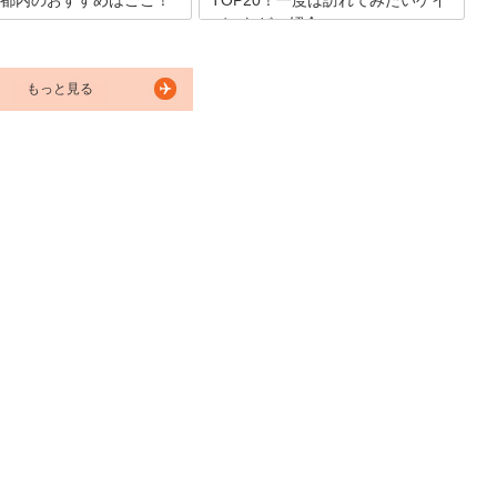
都内のおすすめはここ！
TOP20！一度は訪れてみたいゲイ
バーなどご紹介
も大活躍中のオネエ。そんなオ
に身近に会えるのがおかまバー
新宿二丁目の観光バーとは何？多様なセ
年は昔よりも店舗数が増えて来
クシュアリティが交錯する新宿二丁目の
行きやすくなって来たかと思い
もっと見る
メイン通り・仲通りには450ものゲイバ
回はおもしろおかしい時間が過
ーやオカマバーなど、個性派ナイトスポ
京都内のおかまバーを厳選紹介
ットが密集しています。新宿二丁目の観
光バーも人の性のように「飲み放題が安
い」「女性一人でも入りやすい」など特
徴がさまざま。おすすめや人気店情報を
ご案内します。