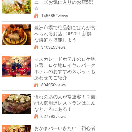
ニーズお気に入りのお店5選
☆
1455852views
豊洲市場で絶品朝ごはんが食
5
べられるお店TOP20！新鮮
な海鮮を堪能しよう
940915views
マスカレードホテルのロケ地
6
５選！ロケ地ロイヤルパーク
ホテルのおすすめスポットも
あわせてご紹介
804050views
憧れのあの人が常連客！？芸
7
能人御用達レストランはこん
なところにある！
627793views
おかまバーいきたい！初心者
8