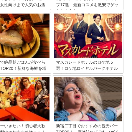
女性向けまで人気のお酒
プ17選！最新コスメを激安でゲッ
トしよう！
ンビニでは、ビール・ワイン・
日本国内でも韓流文化の根強い町・新大
ー・チューハイなど、様々な種
久保。その中には韓流コスメショップが
が販売されています。ラインア
多いのも有名です。安くて種類も豊富な
富なので、新発売のものや自分
韓流コスメは日本人にも大人気。今回は
入りのお酒を見つけやすいのも
そんな新大久保の人気韓国コスメショッ
の良さ。そこで今回は、コンビ
プを17店厳選紹介します。
されているお酒の中からおすす
をランキング形式でご紹介して
。
で絶品朝ごはんが食べら
マスカレードホテルのロケ地５
TOP20！新鮮な海鮮を堪
選！ロケ地ロイヤルパークホテル
のおすすめスポットもあわせてご
紹介
所豊洲市場は築地から移転し、
10月にオープンしました！築地
マスカレードホテルのロケ地を案内しま
様、卸売り市場見学と並び、注
す。ベストセラー作家のミステリー小説
ているのが「朝ごはん」。新鮮
を映画化した作品。木村拓哉・長澤まさ
もちろん、朝早くから並んでま
みといった人気俳優が演じたことで話題
たい！と思える人気店が目白押
になりました。今回はこの映画のロケ地
すよ！いろんなジャンルの料理
について5か所厳選。さらにメインのロ
しんでくださいね！
ケ地だったロイヤルパークホテルのおす
すめスポットを紹介します。
ーいきたい！初心者大歓
新宿二丁目でおすすめの観光バー