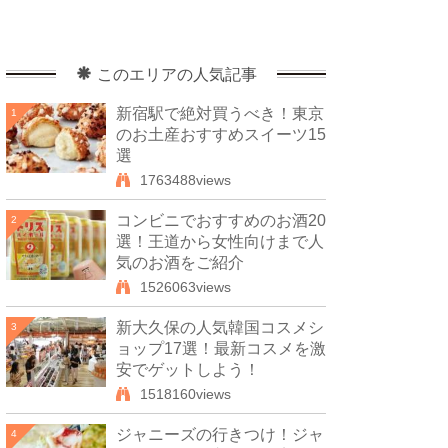
このエリアの人気記事
新宿駅で絶対買うべき！東京
1
のお土産おすすめスイーツ15
選
1763488views
コンビニでおすすめのお酒20
2
選！王道から女性向けまで人
気のお酒をご紹介
1526063views
新大久保の人気韓国コスメシ
3
ョップ17選！最新コスメを激
安でゲットしよう！
1518160views
ジャニーズの行きつけ！ジャ
4