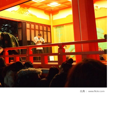
出典：
www.flickr.com