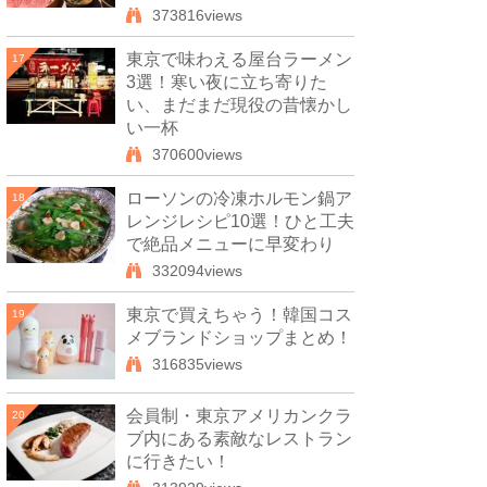
373816views
東京で味わえる屋台ラーメン
17
3選！寒い夜に立ち寄りた
い、まだまだ現役の昔懐かし
い一杯
370600views
ローソンの冷凍ホルモン鍋ア
18
レンジレシピ10選！ひと工夫
で絶品メニューに早変わり
332094views
東京で買えちゃう！韓国コス
19
メブランドショップまとめ！
316835views
会員制・東京アメリカンクラ
20
ブ内にある素敵なレストラン
に行きたい！