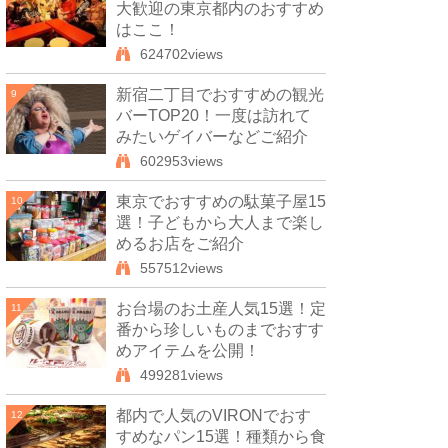
大歓迎の東京都内のおすすめ
はここ！
624702views
新宿二丁目でおすすめの観光
9
バーTOP20！一度は訪れて
みたいゲイバーなどご紹介
602953views
東京でおすすめの駄菓子屋15
10
選！子どもから大人まで楽し
めるお店をご紹介
557512views
お台場のお土産人気15選！定
11
番から珍しいものまでおすす
めアイテムを公開！
499281views
都内で人気のVIRONでおす
12
すめなパン15選！種類から食