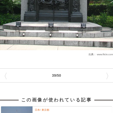
出典：
www.flickr.com
〈
〉
39/50
この画像が使われている記事
日本
東京都