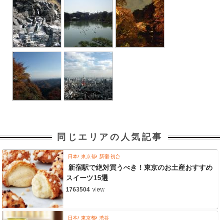
同じエリアの人気記事
日本
東京都
新宿-初台
新宿駅で絶対買うべき！東京のお土産おすすめ
スイーツ15選
1763504
view
日本
東京都
渋谷