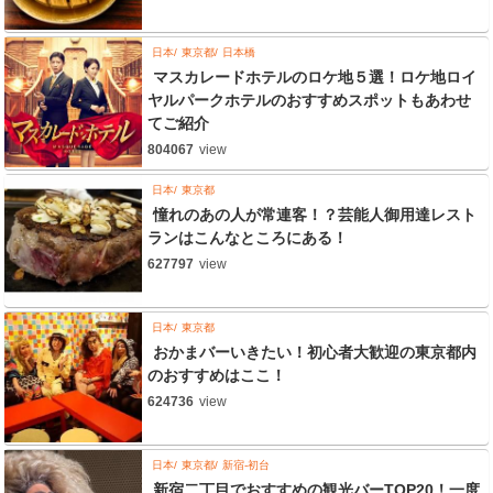
日本
東京都
日本橋
マスカレードホテルのロケ地５選！ロケ地ロイ
ヤルパークホテルのおすすめスポットもあわせ
てご紹介
804067
view
日本
東京都
憧れのあの人が常連客！？芸能人御用達レスト
ランはこんなところにある！
627797
view
日本
東京都
おかまバーいきたい！初心者大歓迎の東京都内
のおすすめはここ！
624736
view
日本
東京都
新宿-初台
新宿二丁目でおすすめの観光バーTOP20！一度