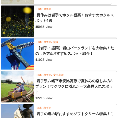
日本
岩手県
夏休みは岩手でホタル観察！おすすめホタルス
ポット4選
45986
view
日本
岩手県
盛岡
【岩手・盛岡】岩山パークランドを大特集！た
のしみ方&おすすめスポット紹介！
41026
view
日本
岩手県
安比高原
岩手県八幡平市安比高原で夏休みの楽しみ方8
プラン！ワクワクに溢れた一大高原人気スポッ
ト
32215
view
日本
岩手県
岩手の道の駅おすすめソフトクリーム特集！こ