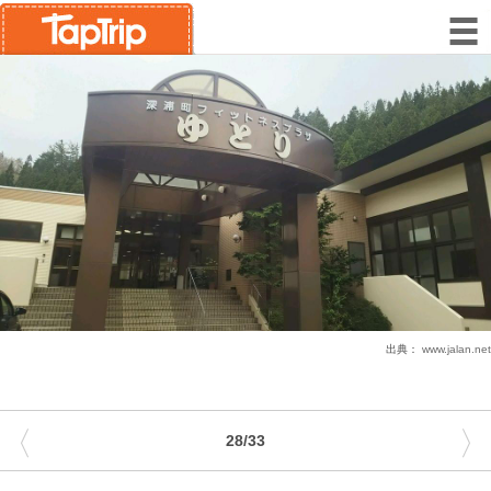
出典：
www.jalan.net
〈
〉
28/33