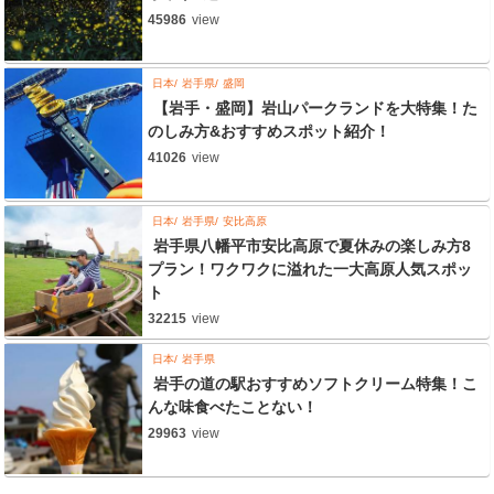
45986
view
日本
岩手県
盛岡
【岩手・盛岡】岩山パークランドを大特集！た
のしみ方&おすすめスポット紹介！
41026
view
日本
岩手県
安比高原
岩手県八幡平市安比高原で夏休みの楽しみ方8
プラン！ワクワクに溢れた一大高原人気スポッ
ト
32215
view
日本
岩手県
岩手の道の駅おすすめソフトクリーム特集！こ
んな味食べたことない！
29963
view