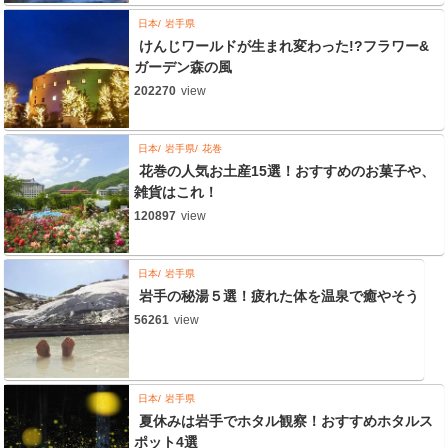
日本
岩手県
けんじワールドが生まれ変わった!?フラワー&
ガーデン森の風
202270
view
日本
岩手県
花巻
花巻の人気お土産15選！おすすめのお菓子や、
雑貨はこれ！
120897
view
日本
岩手県
岩手の秘湯５選！疲れた体を温泉で癒やそう
56261
view
日本
岩手県
夏休みは岩手でホタル観察！おすすめホタルス
ポット4選