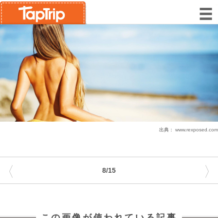
出典：
www.rexposed.com
〈
〉
8/15
この画像が使われている記事