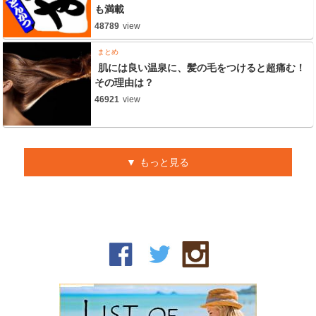
も満載
48789
view
まとめ
肌には良い温泉に、髪の毛をつけると超痛む！
その理由は？
46921
view
もっと見る