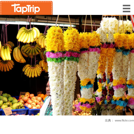
出典：
www.flickr.com