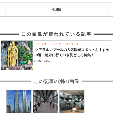
〈
〉
41/50
この画像が使われている記事
アジア
マレーシア
クアラルンプール
クアラルンプールの人気観光スポットおすすめ
19選！絶対に行くべき見どころ特集！
19159
view
この記事の別の画像