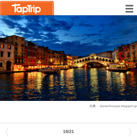
出典：
damanhouryat.blogspot.gr
〈
〉
19/21