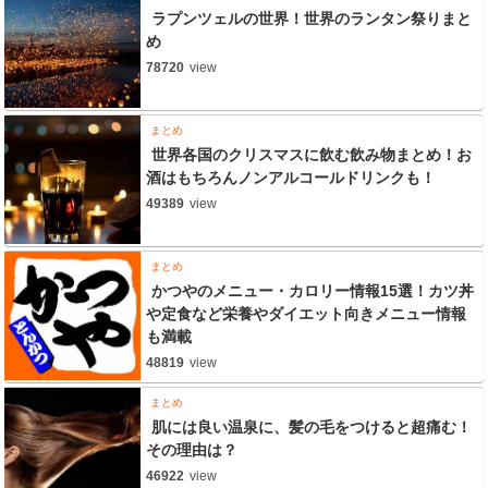
ラプンツェルの世界！世界のランタン祭りまと
め
78720
view
まとめ
世界各国のクリスマスに飲む飲み物まとめ！お
酒はもちろんノンアルコールドリンクも！
49389
view
まとめ
かつやのメニュー・カロリー情報15選！カツ丼
や定食など栄養やダイエット向きメニュー情報
も満載
48819
view
まとめ
肌には良い温泉に、髪の毛をつけると超痛む！
その理由は？
46922
view