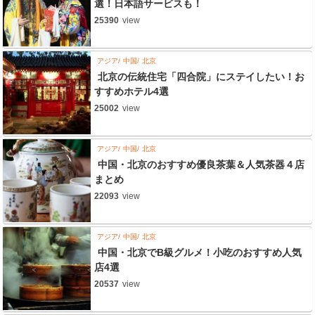
選！日本語サービスも！
25390
view
アジア
中国
北京
北京の伝統住宅「四合院」にステイしたい！お
すすめホテル4選
25002
view
アジア
中国
北京
中国・北京のおすすめ優良茶葉＆人気茶器４店
まとめ
22093
view
アジア
中国
北京
中国・北京でB級グルメ！小吃のおすすめ人気
店4選
20537
view