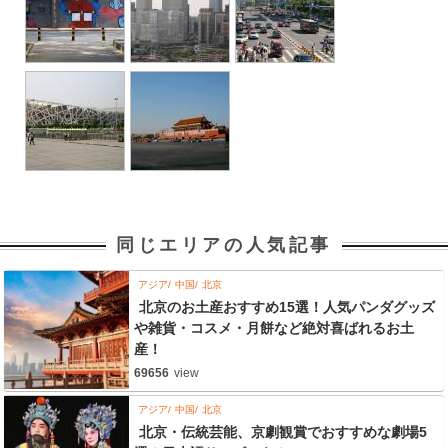
同じエリアの人気記事
アジア
中国
北京
北京のお土産おすすめ15選！人気パンダグッズ
や雑貨・コスメ・月餅など絶対喜ばれるお土
産！
69656
view
アジア
中国
北京
北京・伝統芸能、京劇観賞でおすすめな劇場5