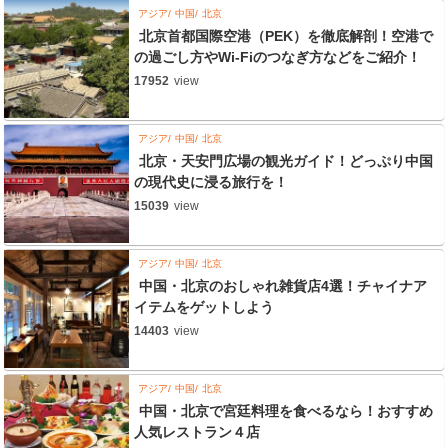
アジア
中国
北京
北京首都国際空港（PEK）を徹底解剖！空港で
の過ごし方やWi-Fiのつなぎ方などをご紹介！
17952
view
アジア
中国
北京
北京・天安門広場の観光ガイド！どっぷり中国
の現代史に浸る旅行を！
15039
view
アジア
中国
北京
中国・北京のおしゃれ雑貨店4選！チャイナア
イテムをゲットしよう
14403
view
アジア
中国
北京
中国・北京で宮廷料理を食べるなら！おすすめ
人気レストラン４店