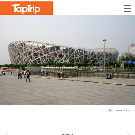
出典：
www.flickr.com