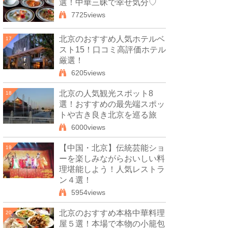
選！中華三昧で幸せ気分♡
7725views
北京のおすすめ人気ホテルベ
17
スト15！口コミ高評価ホテル
厳選！
6205views
北京の人気観光スポット8
18
選！おすすめの最先端スポッ
トや古き良き北京を巡る旅
6000views
【中国・北京】伝統芸能ショ
19
ーを楽しみながらおいしい料
理堪能しよう！人気レストラ
ン４選！
5954views
北京のおすすめ本格中華料理
20
屋５選！本場で本物の小籠包