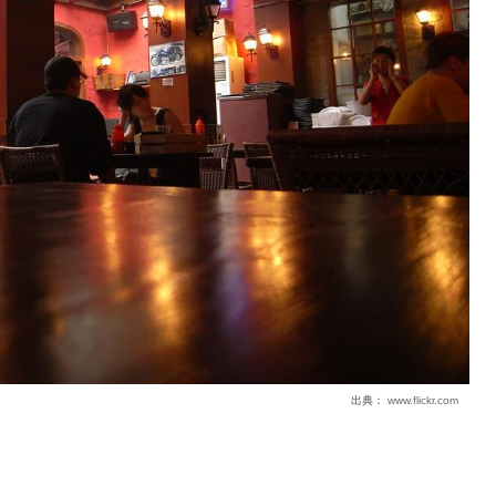
出典：
www.flickr.com