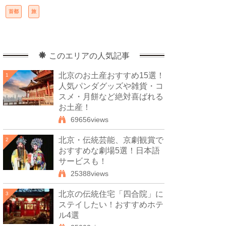
首都
旅
このエリアの人気記事
北京のお土産おすすめ15選！
1
人気パンダグッズや雑貨・コ
スメ・月餅など絶対喜ばれる
お土産！
69656views
北京・伝統芸能、京劇観賞で
2
おすすめな劇場5選！日本語
サービスも！
25388views
北京の伝統住宅「四合院」に
3
ステイしたい！おすすめホテ
ル4選