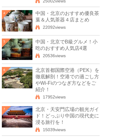
25002views
中国・北京のおすすめ優良茶
4
葉＆人気茶器４店まとめ
22092views
中国・北京でB級グルメ！小
5
吃のおすすめ人気店4選
20536views
北京首都国際空港（PEK）を
6
徹底解剖！空港での過ごし方
やWi-Fiのつなぎ方などをご
紹介！
17952views
北京・天安門広場の観光ガイ
7
ド！どっぷり中国の現代史に
浸る旅行を！
15039views