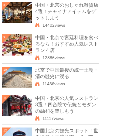
中国・北京のおしゃれ雑貨店
8
4選！チャイナアイテムをゲ
ットしよう
14402views
中国・北京で宮廷料理を食べ
9
るなら！おすすめ人気レスト
ラン４店
12886views
北京で中国最後の統一王朝・
10
清の歴史に浸る
11436views
中国・北京の人気レストラン
11
3選！四合院で伝統とモダン
の融和を楽しもう
11117views
中国北京の観光スポット！世
12