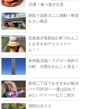
15選！食べ過ぎ注意
朝茹で花咲ガニに感動！根室
かさい商店
北海道夕張郡由仁町でわんこ
とおすすめアイスクリー
ム！！
本州最北端！マグロ一本釣り
の町、大間をわんこと巡る！
新宿二丁目でおすすめの観光
バーTOP20！一度は訪れて
みたいゲイバーなどご紹介
清田の大クス