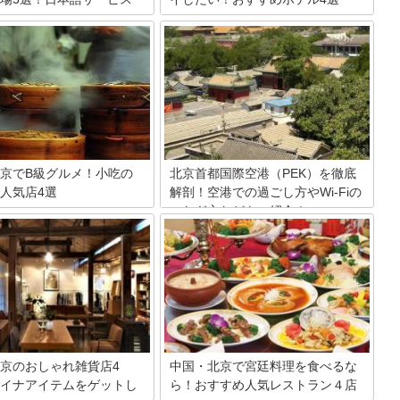
北京にある伝統的な住宅「四合院」に宿
泊したいと思いませんか？今回ご紹介す
以上の歴史がある中国。そんな歴
るアマンサマーパレスをはじめとする四
中国には、伝統芸能が今でも残
合院建築様式のホテルでは、北京ステイ
す。その中でも、中国の人気芸
ならではの滞在を楽しむことが出来ま
ば京劇ではないでしょうか？今
す。Wifiが使える場所などもありますの
国の京劇について少し紹介しま
で、希望条件で滞在先を選ぶ際の参考に
してくださいね。
京でB級グルメ！小吃の
北京首都国際空港（PEK）を徹底
人気店4選
解剖！空港での過ごし方やWi-Fiの
つなぎ方などをご紹介！
都・北京は七時代の都として栄
や中国各地からたくさんの観光
北京首都国際空港を紹介します。アジア
ます。故宮や頤和園など市内に
トップクラスの規模をもつ巨大空港に
旧跡、北京胡同を巡り、歴史と
て、トランジットなどさまざまな過ごし
特の雰囲気が味わえる魅力ある
方や便利な施設を紹介。グルメショッピ
。観光スポット満載の北京で歩
ングをはじめ、観光に便利な空港アクセ
後は、美味しい料理とお酒が待
スやラウンジ情報、Wifiのつなぎ方や近
す。小吃と呼ばれる北京伝統の
くのホテルまで、北京首都国際空港を徹
定外の美味さ！グルメの舌をう
底解説します。
すよ。今回は小吃で人気の店を
京のおしゃれ雑貨店4
中国・北京で宮廷料理を食べるな
しょう。
イナアイテムをゲットし
ら！おすすめ人気レストラン４店