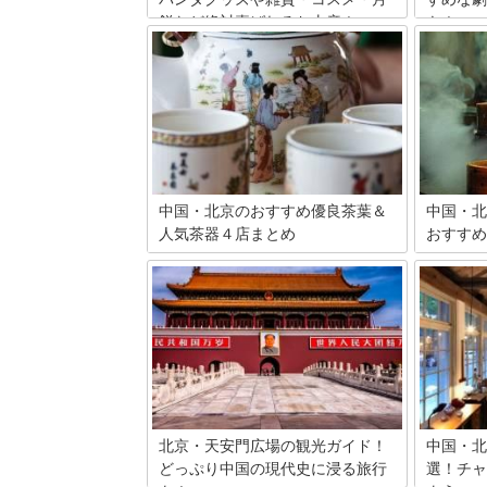
餅など絶対喜ばれるお土産！
も！
北京で手に入れたいお土産を15品厳選し
4000年
てご紹介します。ご当地ならではのパン
史の長い
ダグッズや、おしゃれな雑貨、コスメな
っていま
ど、お気に入りが見つかること間違いな
能といえ
し！？スーパーで買えるバラマキ土産や
回は、中
老舗月餅店の最新情報も♪知りたい情報
しょう。
が、きっとある！
中国・北京のおすすめ優良茶葉＆
中国・北
人気茶器４店まとめ
おすすめ
北京市内には茶葉や茶器、お茶関連商品
中国の首
を取り扱う店が多数あります。中国人の
え、海外
食生活に欠かせない中国茶。また、観光
客が訪れ
客のお土産としても非常に人気の高いア
残る名所
イテムでもあります。数多くの取扱店か
古い都独
ら今回は厳選して注目の人気店４つをご
都市です
紹介します。
き疲れた
っていま
軽食は想
ならせま
北京・天安門広場の観光ガイド！
中国・北
紹介しま
どっぷり中国の現代史に浸る旅行
選！チャ