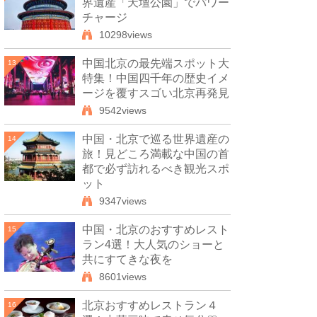
界遺産「天壇公園」でパワー
チャージ
10298views
中国北京の最先端スポット大
13
特集！中国四千年の歴史イメ
ージを覆すスゴい北京再発見
9542views
中国・北京で巡る世界遺産の
14
旅！見どころ満載な中国の首
都で必ず訪れるべき観光スポ
ット
9347views
中国・北京のおすすめレスト
15
ラン4選！大人気のショーと
共にすてきな夜を
8601views
北京おすすめレストラン４
16