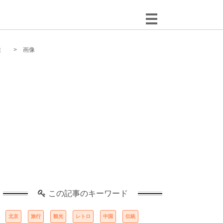
旅
画像
この記事のキーワード
北京
旅行
観光
レトロ
中国
伝統