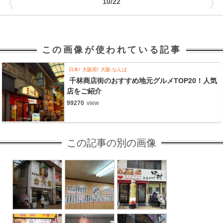
〈
〉
10/22
この画像が使われている記事
日本
大阪府
大阪-なんば
千林商店街のおすすめ地元グルメTOP20！人気
店をご紹介
99270
view
この記事の別の画像