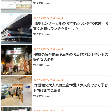
337932
view
日本
大阪府
大阪-なんば
船場センタービルのおすすめランチTOP20！お
安くお得にランチを食べよう
304917
view
日本
大阪府
大阪-なんば
鶴橋の旨辛絶品キムチのお店TOP15！辛いもの
好きな人必見
286161
view
日本
大阪府
大阪-なんば
海遊館の大人気お土産20選！大人向けから子ど
も向けまでご紹介
267927
view
日本
大阪府
大阪-なんば