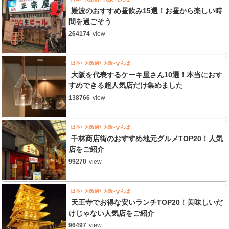
難波のおすすめ昼飲み15選！お昼から楽しい時
間を過ごそう
264174
view
日本
大阪府
大阪-なんば
大阪を代表するケーキ屋さん10選！本当におす
すめできる超人気店だけ集めました
138766
view
日本
大阪府
大阪-なんば
千林商店街のおすすめ地元グルメTOP20！人気
店をご紹介
99270
view
日本
大阪府
大阪-なんば
天王寺でお得な安いランチTOP20！美味しいだ
けじゃない人気店をご紹介
96497
view